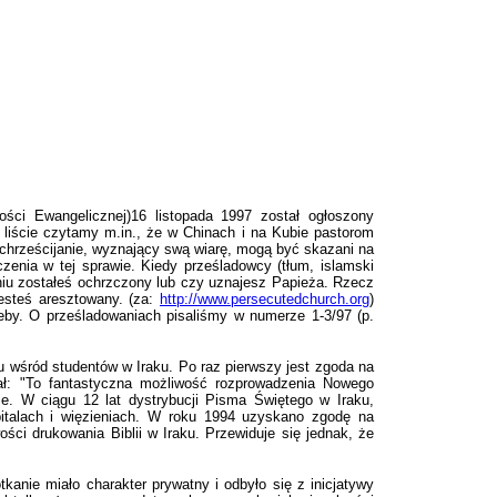
ości Ewangelicznej)16 listopada 1997 został ogłoszony
liście czytamy m.in., że w Chinach i na Kubie pastorom
 chrześcijanie, wyznający swą wiarę, mogą być skazani na
enia w tej sprawie. Kiedy prześladowcy (tłum, islamski
ieniu zostałeś ochrzczony lub czy uznajesz Papieża. Rzecz
jesteś aresztowany. (za:
http://www.persecutedchurch.org
)
zeby. O prześladowaniach pisaliśmy w numerze 1-3/97 (p.
 wśród studentów w Iraku. Po raz pierwszy jest zgoda na
iał: "To fantastyczna możliwość rozprowadzenia Nowego
ie. W ciągu 12 lat dystrybucji Pisma Świętego w Iraku,
pitalach i więzieniach. W roku 1994 uzyskano zgodę na
i drukowania Biblii w Iraku. Przewiduje się jednak, że
tkanie miało charakter prywatny i odbyło się z inicjatywy