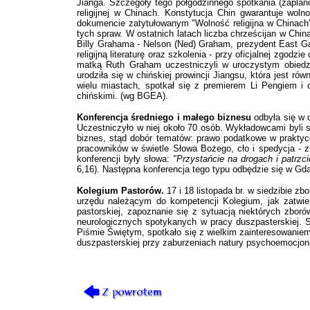
Jianga. Szczegóły tego półgodzinnego spotkania (zaplan
religijnej w Chinach. Konstytucja Chin gwarantuje woln
dokumencie zatytułowanym "Wolność religijna w Chinach" 
tych spraw. W ostatnich latach liczba chrześcijan w Chi
Billy Grahama - Nelson (Ned) Graham, prezydent East Gat
religijną literaturę oraz szkolenia - przy oficjalnej zgod
matką Ruth Graham uczestniczyli w uroczystym obiedz
urodziła się w chińskiej prowincji Jiangsu, która jest 
wielu miastach, spotkał się z premierem Li Pengiem i
chińskimi. (wg BGEA).
Konferencja średniego i małego biznesu
odbyła się w d
Uczestniczyło w niej około 70 osób. Wykładowcami byli 
biznes, stąd dobór tematów: prawo podatkowe w praktyce,
pracowników w świetle Słowa Bożego, cło i spedycja - z
konferencji były słowa:
"Przystańcie na drogach i patrzci
6,16). Następna konferencja tego typu odbędzie się w Gd
Kolegium Pastorów.
17 i 18 listopada br. w siedzibie 
urzędu należącym do kompetencji Kolegium, jak zatwie
pastorskiej, zapoznanie się z sytuacją niektórych zbor
neurologicznych spotykanych w pracy duszpasterskiej. S
Piśmie Świętym, spotkało się z wielkim zainteresowanie
duszpasterskiej przy zaburzeniach natury psychoemocjon