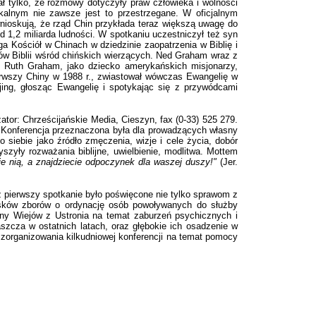
ł tylko, że rozmowy dotyczyły praw człowieka i wolności
lokalnym nie zawsze jest to przestrzegane. W oficjalnym
wnioskują, że rząd Chin przykłada teraz większą uwagę do
 1,2 miliarda ludności. W spotkaniu uczestniczył też syn
a Kościół w Chinach w dziedzinie zaopatrzenia w Biblię i
lionów Biblii wśród chińskich wierzących. Ned Graham wraz z
 Ruth Graham, jako dziecko amerykańskich misjonarzy,
pierwszy Chiny w 1988 r., zwiastował wówczas Ewangelię w
ing, głosząc Ewangelię i spotykając się z przywódcami
ator: Chrześcijańskie Media, Cieszyn, fax (0-33) 525 279.
. Konferencja przeznaczona była dla prowadzących własny
 siebie jako źródło zmęczenia, wizje i cele życia, dobór
zyły rozważania biblijne, uwielbienie, modlitwa. Mottem
cie nią, a znajdziecie odpoczynek dla waszej duszy!"
(Jer.
az pierwszy spotkanie było poświęcone nie tylko sprawom z
iosków zborów o ordynację osób powoływanych do służby
liny Wiejów z Ustronia na temat zaburzeń psychicznych i
szcza w ostatnich latach, oraz głębokie ich osadzenie w
zorganizowania kilkudniowej konferencji na temat pomocy