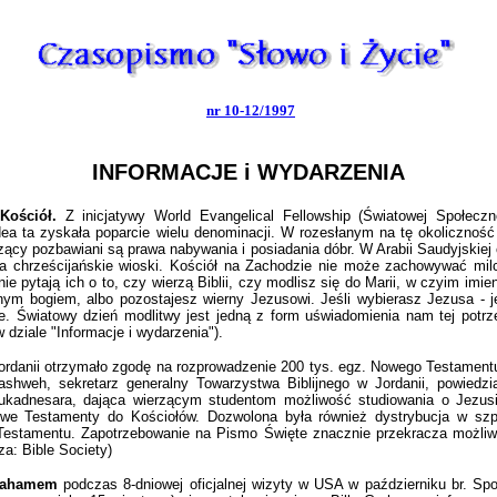
nr 10-12/1997
INFORMACJE i WYDARZENIA
Kościół.
Z inicjatywy World Evangelical Fellowship (Światowej Społeczn
a ta zyskała poparcie wielu denominacji. W rozesłanym na tę okoliczność 
rzący pozbawiani są prawa nabywania i posiadania dóbr. W Arabii Saudyjskiej
a chrześcijańskie wioski. Kościół na Zachodzie nie może zachowywać milcz
nie pytają ich o to, czy wierzą Biblii, czy modlisz się do Marii, w czyim im
nym bogiem, albo pozostajesz wierny Jezusowi. Jeśli wybierasz Jezusa - 
e. Światowy dzień modlitwy jest jedną z form uświadomienia nam tej potr
 dziale "Informacje i wydarzenia").
ordanii otrzymało zgodę na rozprowadzenie 200 tys. egz. Nowego Testamentu
shweh, sekretarz generalny Towarzystwa Biblijnego w Jordanii, powiedz
ebukadnesara, dająca wierzącym studentom możliwość studiowania o Jezus
 Nowe Testamenty do Kościołów. Dozwolona była również dystrybucja w sz
stamentu. Zapotrzebowanie na Pismo Święte znacznie przekracza możliwośc
za: Bible Society)
 Grahamem
podczas 8-dniowej oficjalnej wizyty w USA w październiku br. Spo