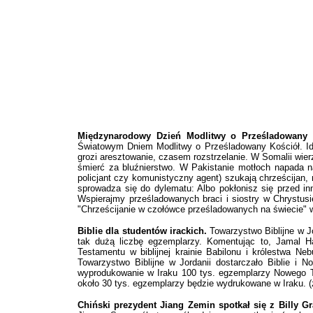
Międzynarodowy Dzień Modlitwy o Prześladowany 
Światowym Dniem Modlitwy o Prześladowany Kościół. Ide
grozi aresztowanie, czasem rozstrzelanie. W Somalii wie
śmierć za bluźnierstwo. W Pakistanie motłoch napada n
policjant czy komunistyczny agent) szukają chrześcijan, 
sprowadza się do dylematu: Albo pokłonisz się przed in
Wspierajmy prześladowanych braci i siostry w Chrystusi
"Chrześcijanie w czołówce prześladowanych na świecie" w
Biblie dla studentów irackich.
Towarzystwo Biblijne w J
tak dużą liczbę egzemplarzy. Komentując to, Jamal Ha
Testamentu w biblijnej krainie Babilonu i królestwa N
Towarzystwo Biblijne w Jordanii dostarczało Biblie i
wyprodukowanie w Iraku 100 tys. egzemplarzy Nowego Te
około 30 tys. egzemplarzy będzie wydrukowane w Iraku. (
Chiński prezydent Jiang Zemin spotkał się z Billy