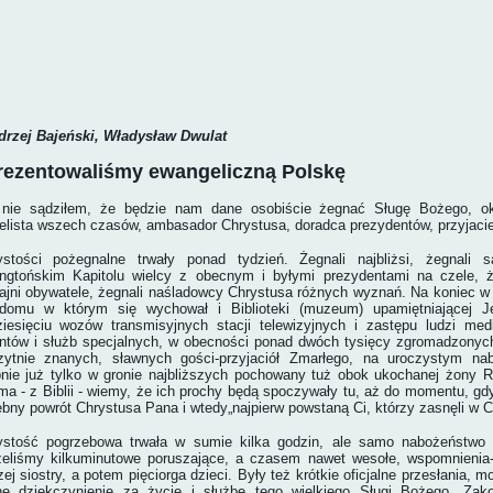
drzej Bajeński, Władysław Dwulat
ezentowaliśmy ewangeliczną Polskę
 nie sądziłem, że będzie nam dane osobiście żegnać Sługę Bożego, ok
lista wszech czasów, ambasador Chrystusa, doradca prezydentów, przyjacie
ystości pożegnalne trwały ponad tydzień. Żegnali najbliżsi, żegnali s
gtońskim Kapitolu wielcy z obecnym i byłymi prezydentami na czele, że
jni obywatele, żegnali naśladowcy Chrystusa różnych wyznań. Na koniec w 
domu w którym się wychował i Biblioteki (muzeum) upamiętniającej J
dziesięciu wozów transmisyjnych stacji telewizyjnych i zastępu ludzi m
antów i służb specjalnych, w obecności ponad dwóch tysięcy zgromadzonyc
zytnie znanych, sławnych gości-przyjaciół Zmarłego, na uroczystym na
nie już tylko w gronie najbliższych pochowany tuż obok ukochanej żony Ru
a - z Biblii - wiemy, że ich prochy będą spoczywały tu, aż do momentu, gd
bny powrót Chrystusa Pana i wtedy„najpierw powstaną Ci, którzy zasnęli w C
ystość pogrzebowa trwała w sumie kilka godzin, ale samo nabożeństwo ni
eliśmy kilkuminutowe poruszające, a czasem nawet wesołe, wspomnienia-o
ej siostry, a potem pięciorga dzieci. Były też krótkie oficjalne przesłania, mo
ne dziękczynienie za życie i służbę tego wielkiego Sługi Bożego. Zak