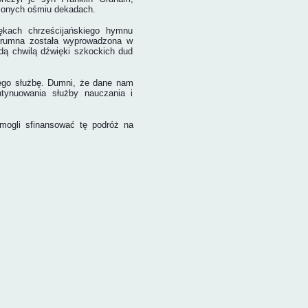
inionych ośmiu dekadach.
kach chrześcijańskiego hymnu
trumna została wyprowadzona w
żdą chwilą dźwięki szkockich dud
Jego służbę. Dumni, że dane nam
ntynuowania służby nauczania i
omogli sfinansować tę podróż na