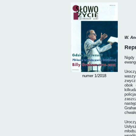
W. An
Repr
Nigdy
ewange
Urocz
numer 1/2018
waszyn
zwycza
obok 
kilku
policj
zaszc
następ
Graham
chwale
Urocz
Usłysz
młodsz
wspól