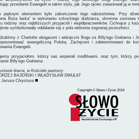
tując przesłanie Ewangelii w takim stylu, jak Jego ojciec zwiastował ją w m
o pięknym elementem było zakończenie tego nabożeństwa. Przy dźwię
wna Boża łaska” w wykonaniu szkockiego dudziarza, skromna sosnowa 
u rodziny oraz najbliższych przyjaciół i współpracowników. Cichnące z ka
ęknie symbolizowały oddalanie się z pola widzenia żegnanej przeszłości.
żaliśmy z Charlotte ubogaceni i wdzięczni Bogu za Billy'ego Grahama i 
reprezentować ewangeliczną Polskę. Zachęceni i zdeterminowani do ko
owania Ewangelii.
jemy przyjaciołom, którzy nas wspierali modlitwami, oraz tym, którzy p
anie Billy'ego Grahama.
stusie bracia, w Kościele pastorzy
DRZEJ BAJEŃSKI I WŁADYSŁAW DWULAT
■
y Jezusa Chrystusa
Copyright
© Słowo i Życie 2018