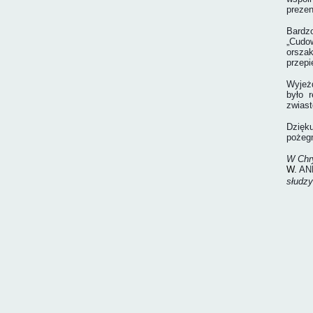
prezen
Bardz
„Cudo
orszak
przepi
Wyjeżd
było 
zwiast
Dzięku
pożegn
W Chry
W.
AN
słudz