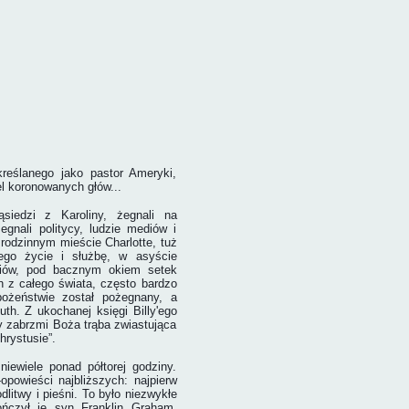
reślanego jako pastor Ameryki,
l koronowanych głów...
ąsiedzi z Karoliny, żegnali na
gnali politycy, ludzie mediów i
rodzinnym mieście Charlotte, tuż
ego życie i służbę, w asyście
ediów, pod bacznym okiem setek
h z całego świata, często bardzo
bożeństwie został pożegnany, a
th. Z ukochanej księgi Billy'ego
y zabrzmi Boża trąba zwiastująca
hrystusie”.
ewiele ponad półtorej godziny.
powieści najbliższych: najpierw
dlitwy i pieśni. To było niezwykłe
ończył je syn Franklin Graham,