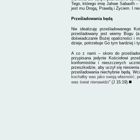
Tego, którego imię Jahwe Sabaoth – P
jest mu Drogą, Prawdą i Życiem. I nie 
Prześladowania będą
Nie idealizuję prześladowanego Koś
prześladowany jest wierny Bogu (a
doświadczanie Bożej opatrzności i m
dzieje, potrzebuje Go tym bardziej i 
A co z nami – skoro do prześlado
przypisana jedynie Kościołowi prz
konformistów i nieszczerych uczn
przeszkodzie, aby uczył się niesieni
prześladowania niechybnie będą. Wc
kochałby was jako swoją własność; po
■
was świat nienawidzi
” (J 15:19).