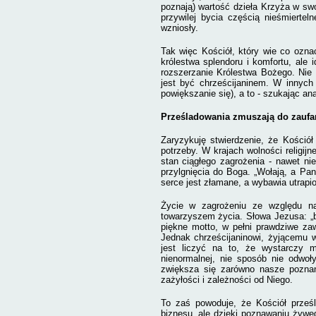
poznają) wartość dzieła Krzyża w sw
przywilej bycia częścią nieśmierte
wzniosły.
Tak więc Kościół, który wie co ozna
królestwa splendoru i komfortu, ale
rozszerzanie Królestwa Bożego. Nie 
jest być chrześcijaninem. W innych 
powiększanie się), a to - szukając ana
Prześladowania zmuszają do zaufa
Zaryzykuję stwierdzenie, że Kościół
potrzeby. W krajach wolności religij
stan ciągłego zagrożenia - nawet n
przylgnięcia do Boga.
„Wołają, a Pan
serce jest złamane, a wybawia utrapi
Życie w zagrożeniu ze względu n
towarzyszem życia. Słowa Jezusa: „
piękne motto, w pełni prawdziwe za
Jednak chrześcijaninowi, żyjącemu 
jest liczyć na to, że wystarczy
nienormalnej, nie sposób nie odwo
zwiększa się zarówno nasze poznani
zażyłości i zależności od Niego.
To zaś powoduje, że Kościół prześ
biznesu, ale dzięki poznawaniu żywe