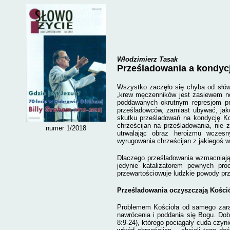
Włodzimierz Tasak
Prześladowania a kondyc
Wszystko zaczęło się chyba od słów T
„k
rew męczenników
jest zasiewem 
poddawanych okrutnym represjom pr
prześladowców, zamiast ubywać, jako
skutku prześladowań na kondycję Koś
chrześcijan na prześladowania, nie 
numer 1/2018
utrwalając obraz heroizmu wczes
wyrugowania chrześcijan z jakiegoś w
Dlaczego prześladowania wzmacniają
jedynie katalizatorem pewnych pro
przewartościowuje ludzkie powody prz
Prześladowania oczyszczają Kości
Problemem Kościoła od samego zaran
nawrócenia i poddania się Bogu. D
8:9-24), którego pociągały cuda czyn