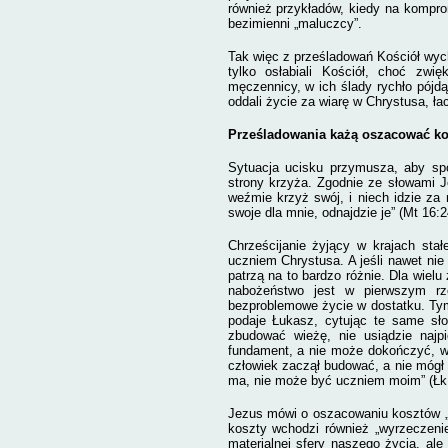
również przykładów, kiedy na kompro
bezimienni „maluczcy”.
Tak więc z prześladowań Kościół wycho
tylko osłabiali Kościół, choć zwię
męczennicy, w ich ślady rychło pójdą
oddali życie za wiarę w Chrystusa, ła
Prześladowania każą oszacować ko
Sytuacja ucisku przymusza, aby spo
strony krzyża. Zgodnie ze słowami
weźmie krzyż swój, i niech idzie za 
swoje dla mnie, odnajdzie je” (Mt 16:2
Chrześcijanie żyjący w krajach stał
uczniem Chrystusa. A jeśli nawet nie 
patrzą na to bardzo różnie. Dla wiel
nabożeństwo jest w pierwszym rzę
bezproblemowe życie w dostatku. Tym
podaje Łukasz, cytując te same sło
zbudować wieżę, nie usiądzie najp
fundament, a nie może dokończyć, wsz
człowiek zaczął budować, a nie mógł
ma, nie może być uczniem moim” (Łk 
Jezus mówi o oszacowaniu kosztów „p
koszty wchodzi również „wyrzeczenie
materialnej sfery naszego życia, ale