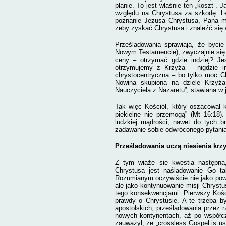
planie. To jest właśnie ten „koszt”. 
względu na Chrystusa za szkodę. Le
poznanie Jezusa Chrystusa, Pana me
żeby zyskać Chrystusa i znaleźć się w
Prześladowania sprawiają, że byci
Nowym Testamencie), zwyczajnie się n
ceny – otrzymać gdzie indziej? Jeś
otrzymujemy z Krzyża – nigdzie in
chrystocentryczna – bo tylko moc Ch
Nowina skupiona na dziele Krzyża
Nauczyciela z Nazaretu”, stawiana w 
Tak więc Kościół, który oszacował k
piekielne nie przemogą” (Mt 16:18)
ludzkiej mądrości, nawet do tych b
zadawanie sobie odwróconego pytania
Prześladowania uczą niesienia krz
Z tym wiąże się kwestia następna,
Chrystusa jest naśladowanie Go ta
Rozumianym oczywiście nie jako powtó
ale jako kontynuowanie misji Chryst
tego konsekwencjami. Pierwszy Kości
prawdy o Chrystusie. A te trzeba b
apostolskich, prześladowania przez 
nowych kontynentach, aż po współcze
zauważył, że „crossless Gospel is us