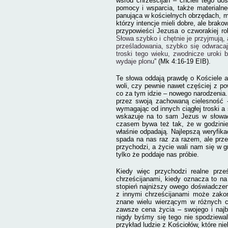
wśród chrześcijan – chcieli tego do
pomocy i wsparcia, także materialne
panująca w kościelnych obrzędach, mi
którzy intencje mieli dobre, ale brak
przypowieści Jezusa o czworakiej roli
Słowa szybko i chętnie je przyjmują, 
prześladowania, szybko się odwracają
troski tego wieku, zwodnicze uroki 
wydaje plonu
” (Mk 4:16-19 EIB).
Te słowa oddają prawdę o Kościele aż
woli, czy pewnie nawet częściej z p
co za tym idzie – nowego narodzenia. 
przez swoją zachowaną cielesność - 
wymagając od innych ciągłej troski a
wskazuje na to sam Jezus w słowa
czasem bywa też tak, że w godzinie 
właśnie odpadają. Najlepszą weryfika
spada na nas raz za razem, ale prze
przychodzi, a życie wali nam się w g
tylko że poddaje nas próbie.
Kiedy więc przychodzi realne prze
chrześcijanami, kiedy oznacza to na
stopień najniższy owego doświadczen
z innymi chrześcijanami może zakoń
znane wielu wierzącym w różnych c
zawsze cena życia – swojego i najb
nigdy byśmy się tego nie spodziewal
przykład ludzie z Kościołów, które n