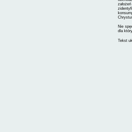
założeń 
zidenty
konsump
Chrystus
Nie spę
dla któr
Tekst uk