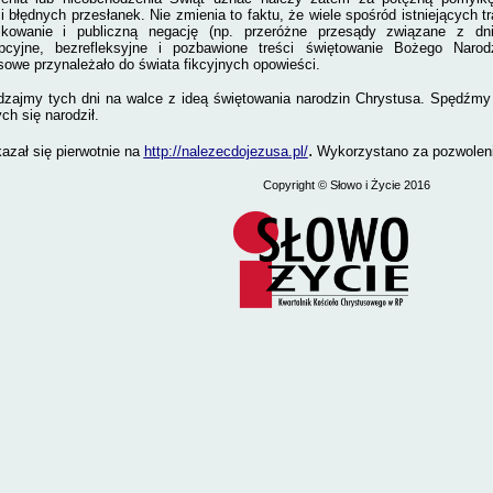
i błędnych przesłanek. Nie zmienia to faktu, że wiele spośród istniejących tr
fikowanie i publiczną negację (np. przeróżne przesądy związane z dni
cyjne, bezrefleksyjne i pozbawione treści świętowanie Bożego Narod
owe przynależało do świata fikcyjnych opowieści.
dzajmy tych dni na walce z ideą świętowania narodzin Chrystusa. Spędźmy j
ych się narodził.
.
azał się pierwotnie na
http://nalezecdojezusa.pl/
Wykorzystano za pozwolen
Copyright
© Słowo i Życie 2016