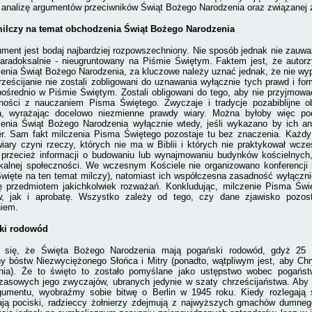
analizę argumentów przeciwników Świąt Bożego Narodzenia oraz związanej z n
milczy na temat obchodzenia Świąt Bożego Narodzenia
ment jest bodaj najbardziej rozpowszechniony. Nie sposób jednak nie zauważy
 paradoksalnie - nieugruntowany na Piśmie Świętym. Faktem jest, że autorzy
enia Świąt Bożego Narodzenia, za kluczowe należy uznać jednak, że nie wyp
ześcijanie nie zostali zobligowani do uznawania wyłącznie tych prawd i for
pośrednio w Piśmie Świętym. Zostali obligowani do tego, aby nie przyjmow
ności z nauczaniem Pisma Świętego. Zwyczaje i tradycje pozabiblijne 
a, wyrażając docelowo niezmienne prawdy wiary. Można byłoby więc p
enia Świąt Bożego Narodzenia wyłącznie wtedy, jeśli wykazano by ich ant
er. Sam fakt milczenia Pisma Świętego pozostaje tu bez znaczenia. Każdy
wiary czyni rzeczy, których nie ma w Biblii i których nie praktykował wcz
 przecież informacji o budowaniu lub wynajmowaniu budynków kościelnych,
okalnej społeczności. We wczesnym Kościele nie organizowano konferencji
więte na ten temat milczy), natomiast ich współczesna zasadność wyłącznie 
ię przedmiotem jakichkolwiek rozważań. Konkludując, milczenie Pisma Ś
w, jak i aprobatę. Wszystko zależy od tego, czy dane zjawisko pozos
iem.
ki rodowód
a się, że Święta Bożego Narodzenia mają pogański rodowód,
gdyż 25 g
ny bóstw Niezwyciężonego Słońca i Mitry (ponadto, wątpliwym jest, aby Chry
nia). Że to święto to zostało pomyślane jako ustępstwo wobec pogańst
zasowych jego zwyczajów, ubranych jedynie w szaty chrześcijaństwa. Aby
gumentu, wyobraźmy sobie bitwę o Berlin w 1945 roku. Kiedy rozlegają si
ją pociski, radzieccy żołnierzy zdejmują z najwyższych gmachów dumnego 