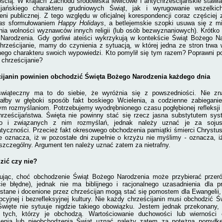
ścią. W krajach Zachodu środowiska lewicowe i antychrześcijańskie stawia
ijańskiego charakteru grudniowych Świąt, jak i wyrugowanie wszelkic
zeni publicznej. Z tego względu w oficjalnej korespondencji coraz częściej
as
sformułowaniem
Happy Holidays
, a betlejemskie szopki usuwa się z m
nia wolności wyznawców innych religii (lub osób bezwyznaniowych). Krótko
Narodzenia. Gdy gorliwi ateiści wykrzykują w kontekście Świąt Bożego Na
 chrześcijanie, mamy do czynienia z sytuacją, w której jedna ze stron trw
nego charakteru swoich wypowiedzi. Kto pomylił się tym razem? Poprawni pol
” chrześcijanie?
ijanin powinien obchodzić Święta Bożego Narodzenia każdego dnia
wiąteczny ma to do siebie, że wyróżnia się z powszedniości. Nie zn
ałby w głęboki sposób fakt boskiego Wcielenia, a codzienne zabiegani
m rozmyślaniom. Potrzebujemy wyodrębnionego czasu pogłębionej refleksji
chrześcijaństwa. Święta nie powinny stać się rzecz jasna substytutem s
go i związanych z nim rozmyślań, jednak należy uznać je za sojusz
tyczności. Przecież fakt okresowego obchodzenia pamiątki śmierci Chrystus
ie oznacza, iż w pozostałe dni zupełnie o krzyżu nie myślimy - oznacza,
szczególny. Argument ten należy uznać zatem za nietrafny.
ić czy nie?
ując, choć obchodzenie Świąt Bożego Narodzenia może przybierać przeró
cie błędne), jednak nie ma biblijnego i racjonalnego uzasadnienia dla p
stane i docenione przez chrześcijan mogą stać się pomostem dla Ewangeli
cyjnej i bezrefleksyjnej kultury. Nie każdy chrześcijanin musi obchodzić 
więte nie sytuuje nigdzie takiego obowiązku. Jestem jednak przekonany
 tych, którzy je obchodzą. Wartościowanie duchowości lub wierności c
enia lub nieobchodzenia Świąt uznać należy zatem za potężną pomyłkę