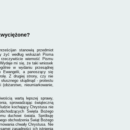
zwyciężone?
rześcijan stanowią przedmiot
nący żyć według wskazań Pisma
rzeczywiście wierność Pismu
Wydaje mi się, że taki wniosek
ególnie w wydaniu przesądnej
u Ewangelii, a panoszący się
lę. Z drugiej strony, czy nie
 słusznego skądinąd - protestu
i (obżarstwo, nieumiarkowanie,
iwością wartą lepszej sprawy,
enia, sprowadzając świąteczną
 ludzie kochający Chrystusa nie
 obchodzących Święta Bożego
emu duchowi świata. Spróbuję
yjnego obchodzenia Świąt Bożego
amowania chwały Chrystusa. Nie
samej zasadności ich istnienia