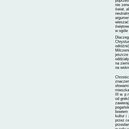
poprzes
nie zerw
świat, a
neutraln
argument
wieszać
świętowa
w ogóle
Dlaczeg
Chrystu
odróżni
Milczen
jeszcze
oddział
na ziem
na wskr
Chrześc
znaczen
słowami
mieszka
III w. p
od grekó
zawiera
pogańsk
bowiem 
kultur 
przez ce
przesłan
w celu u