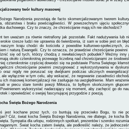
jalizowany twór kultury masowej
Bożego Narodzenia pozostają de facto skomercjalizowanym tworem kultu
wa, obżarstwa i braku powściągliwości. W powszechnym ujęciu społeczny
tka duchowego. Czy to znaczy, że chrześcijanie mają ich nie obchodzić?
t ten uważam za równie nietrafiony jak pozostałe. Fakt nadużywania lub 
zerokie rzesze ludzi nie uprawnia do twierdzenia, iż sam w sobie jest on b
 naszym kraju chodzi do kościoła z powodów kulturowo-społecznych, zu
iem i naturą Ewangelii. Czy to oznacza, że prawdziwi chrześcijanie powinni
óżnić się od tych, którzy chodzą z niewłaściwych pobudek? Weźmy inny 
mają około czterokrotną przewagę liczebną nad chrześcijanami ze środowi
niej czterokrotnie częściej dowodzi się na podstawie Pisma Świętego kłamst
geliczni chrześcijanie powinni zrezygnować z wykorzystywania w dyskur
o oraz nigdy nie poruszać się dwójkami podczas ulicznych ewangelizacj
, ale wyłącznie w tym celu, aby wskazać, że negowanie zasadności obchod
u ich masowej komercjalizacji nie zasługuje na uwzględnienie. Mam wrażenie
pali w piecu stare tomiki poezji Miłosza, to byłbym skończonym głupce
 Powinienem wykorzystać nadarzający się moment, aby zachęcić go do nauk
otek i opowiedzieć o swojej fascynującej przygodzie z poezją.
ocha Święta Bożego Narodzenia
oś jest kochane przez tych, co buntują się przeciwko Bogu, to nie 
ijan? Cóż, świat kocha Święta Bożego Narodzenia, nie dlatego, że kocha Bo
ięta. Sympatia dla urlopu, rodzinnych spotkań, prezentów i szeroko rozumian
nagannym. Świat kocha zatem święta, ale podkreślić należy, że jednocześn