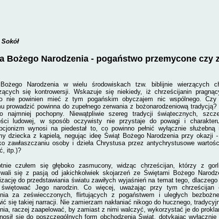
 Sokół
ta Bożego Narodzenia
- pogaństwo przemycone czy 
Bożego Narodzenia w wielu środowiskach tzw. biblijnie wierzących ch
zących się kontrowersji. Wskazuje się niekiedy, iż chrześcijanin prag
o nie powinien mieć z tym pogańskim obyczajem nic wspólnego. Czy 
u prowadzić powinna do zupełnego zerwania z bożonarodzeniową tradycją? 
o najmniej pochopny. Niewątpliwie szereg tradycji świątecznych, szcz
ści ludowej, w sposób oczywisty nie przystaje do powagi i charakter
cjonizm wynosi na piedestał to, co powinno pełnić wyłącznie służebną ro
y dziecka z kąpielą, negując ideę Świąt Bożego Narodzenia przy okazji -
ko zawłaszczaniu osoby i dzieła Chrystusa przez antychrystusowe wartośc
, itp.)?
otnie czułem się głęboko zasmucony, widząc chrześcijan, którzy z gorl
wali się z pasją od jakichkolwiek skojarzeń ze Świętami Bożego Narodz
izację do przedstawiania światu zawiłych wyjaśnień na temat tego, dlaczego
 świętować Jego narodzin. Co więcej, uważając przy tym chrześcijan
nia za zeświecczonych, flirtujących z pogaństwem i uległych bezbożn
ić się takiej narracji. Nie zamierzam nakłaniać nikogo do hucznego, tradyc
nia, raczej zaapelować, by zamiast z nimi walczyć, wykorzystać je do prokl
nosił się do poszczególnych form obchodzenia Świąt, dotykając wyłącznie 