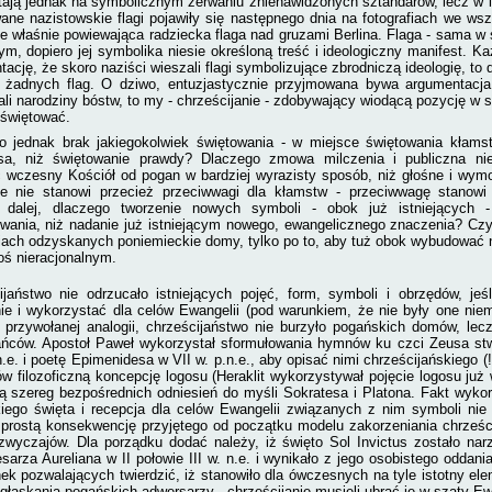
tają jednak na symbolicznym zerwaniu znienawidzonych sztandarów, lecz w i
ane nazistowskie flagi pojawiły się następnego dnia na fotografiach we wsz
le właśnie powiewająca radziecka flaga nad gruzami Berlina. Flaga - sama w 
ym, dopiero jej symbolika niesie określoną treść i ideologiczny manifest. Ka
ację, że skoro naziści wieszali flagi symbolizujące zbrodniczą ideologię, to
 żadnych flag. O dziwo, entuzjastycznie przyjmowana bywa argumentacja
li narodziny bóstw, to my - chrześcijanie - zdobywający wiodącą pozycję w 
 świętować.
o jednak brak jakiegokolwiek świętowania - w miejsce świętowania kłamst
sa, niż świętowanie prawdy? Dlaczego zmowa milczenia i publiczna ni
ć wczesny Kościół od pogan w bardziej wyrazisty sposób, niż głośne i wy
ie nie stanowi przecież przeciwwagi dla kłamstw - przeciwwagę stanow
 dalej, dlaczego tworzenie nowych symboli - obok już istniejących
ywania, niż nadanie już istniejącym nowego, ewangelicznego znaczenia? Cz
iach odzyskanych poniemieckie domy, tylko po to, aby tuż obok wybudować n
oś nieracjonalnym.
ijaństwo nie odrzucało istniejących pojęć, form, symboli i obrzędów, je
ie i wykorzystać dla celów Ewangelii (pod warunkiem, że nie były one ni
 przywołanej analogii, chrześcijaństwo nie burzyło pogańskich domów, le
ńców. Apostoł Paweł wykorzystał sformułowania hymnów ku czci Zeusa stw
.n.e. i poetę Epimenidesa w VII w. p.n.e., aby opisać nimi chrześcijańskiego (
w filozoficzną koncepcję logosu (Heraklit wykorzystywał pojęcie logosu już 
ją szereg bezpośrednich odniesień do myśli Sokratesa i Platona. Fakt wykor
iego święta i recepcja dla celów Ewangelii związanych z nim symboli nie
prostą konsekwencję przyjętego od początku modelu zakorzeniania chrześc
i zwyczajów. Dla porządku dodać należy, iż święto Sol Invictus zostało na
sarza Aureliana w II połowie III w. n.e. i wynikało z jego osobistego odda
ek pozwalających twierdzić, iż stanowiło dla ówczesnych na tyle istotny elem
głaskania pogańskich adwersarzy - chrześcijanie musieli ubrać je w szaty Ew