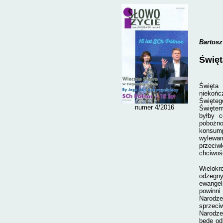
Bartosz
Świę
Święta 
niekońc
Święteg
numer 4/2016
Świętem
byłby c
pobożno
konsump
wylewam
przeciw
chciwość
Wielokr
odżegny
ewangel
powinni
Narodze
sprzeciw
Narodze
będę od