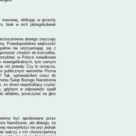
ry masowej,
obfitując w grzechy
m, brak w nich jakiegokolwiek
niezrozumienia danego zwyczaju
łędny. Prawdopodobnie większość
pełnie nie utożsamiając się z
 przestać chodzić do kościołów,
przykład, w Polsce świadkowie
sk ewangelikalnych, tym samym
w, niż prawdy. Czy to oznacza,
sie publicznym wersetów Pisma
i? Tak, sprowadziłem rzecz do
zenia Świąt Bożego Narodzenia
, że skoro niepotrafiący czytać
m, gdybym w odpowiedzi spalił
i alfabetu, przeczytać na głos
powinno być aprobowane przez
że Narodzenie, ale dlatego, że
ej niezwykłości nie jest jednak
ie walczy z ich chrześcijańską