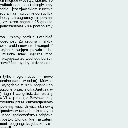
ch miejsce wieszają własne. To
ystkich gazetach i obiegły cały
sobie - jest zjawiskiem zupełnie
żdy z nas intuicyjnie odrzuciłby
 dobrzy ich pogromcy nie powinni
, że skoro poganie 25 grudnia
społeczeństwie - nie powinniśmy
wa - miałby bardziej uwielbiać
eobecność 25 grudnia miałyby
mowne proklamowanie Ewangelii?
i wybrzmiewająca prawda. Idąc
 - miałoby mieć większą moc
y przybysze ze wschodu burzyli
owe? Nie, byłoby to działaniem
śli tylko mogło nadać im nowe
emoralne same w sobie). Mówiąc
cz wypędzało z nich pogańskich
orzone przez stoika Aretusa w
!) Boga. Ewangelista Jan przejął
w VI w. p.n.e.), a Pawłowe listy
zystania przez chrześcijaństwo
 powinny więc dziwić, stanowią
ijaństwa w ramach istniejących
rzucone społeczeństwu odgórnie
nia bóstwu Słońca. Nie ma zatem
ent religijnego krajobrazu, że -
angelii.