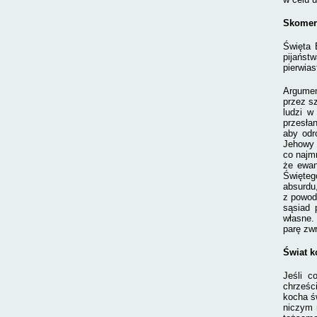
Skomerc
Święta 
pijańst
pierwias
Argumen
przez s
ludzi w
przesłan
aby odr
Jehowy 
co najm
że ewan
Święteg
absurdu
z powod
sąsiad 
własne.
parę zwr
Świat k
Jeśli c
chrześc
kocha św
niczym 