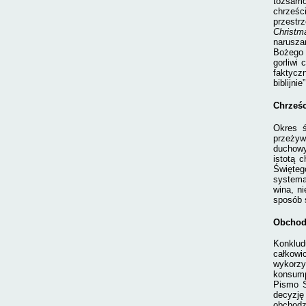
tożsamo
chrześc
przestr
Christm
narusza
Bożego 
gorliwi
faktycz
biblijnie
Chrześc
Okres ś
przeżyw
duchowy
istotą 
Święte
systema
wina, n
sposób 
Obchodz
Konklud
całkowi
wykorzy
konsump
Pismo Ś
decyzję
obchodz