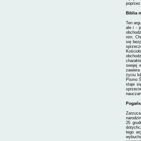
poprzez 
Biblia 
Ten argu
ale i -
obchodz
nim. Chr
się bez
sprzecz
Kościoł
obchodz
charakt
swojej 
zawiera
życiu l
Pismo Ś
staje s
sprzeci
nauczan
Pogańs
Zarzuc
narodzi
25 grud
dotychc
tego ar
wybucha