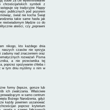
ją sobie za cel wyeliminowanie
h chrześcijańskich symboli z
 zastępuje się tradycyjne
Happy
iejsc publicznych pod pozorem
 mówiąc, świat nie kocha Świąt
rodzenia takie same hasła jak
a w nieświadomym błędzie co do
itycznie ateiści, czy „poprawni
am nikogo, kto każdego dnia
e naszych czasów nie sprzyja
 i zadumy nad znaczeniem oraz
ystematycznych rozważań Pisma
nika, a nie przeciwnika tej
a, poprzez spożywanie chleba i
 iż w tym dniu myślimy o nim w
żne formy (lepsze, gorsze lub
rób ich zwalczania. Właściwie
i, prowadzącym w samo centrum
Święta Bożego Narodzenia, gdyż
, że każdy powinien uszanować
hrześcijan poprzez kryterium
, opartą o szereg fałszywych