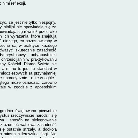
imi refleksji.
ć, że jest nie tylko niespójny,
 biblijni nie opowiadają się za
owiadają się również przeciwko
m ich wyrażania, które znajdują
ać niczego, co pozostawałoby w
obecne są w praktyce każdego
odważyć skutecznie zasadność
ychrystusowy i antyapostolski
 chrześcijanin w praktykowaniu
esny Kościół. Pismo Święte nie
 a mimo to jest to standard w
 młodzieżowych (a przynajmniej
sporadycznie - o ile w ogóle -
więtego może oznaczać zarówno
taje w zgodzie z apostolskim
rudnia świętowano pierwotnie
stus rzeczywiście narodził się
wa i sposób na pielęgnowanie
 zrozumieć wątpliwą zasadność
ę ostatnie strzały, a dookoła
miasta hitlerowskie flagi. Nie