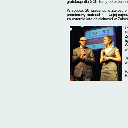
gratulacje dla SCh Tomy od osób i ins
W sobotę, 28 września, w Zak
oście
premierowy materiał ze swojej najno
za ostatnie lata działalności w Zako
U
s
Z
b
W
w
J
w
R
P