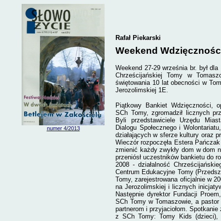
Rafał Piekarski
Weekend Wdzięcznośc
Weekend 27-29 września br. był dla
Chrześcijańskiej Tomy w Tomasz
świętowania 10 lat obecności w
Toma
Jerozolimskiej 1E.
Piątkowy Bankiet Wdzięczności, 
SCh Tomy, zgromadził licznych prz
Byli przedstawiciele Urzędu Mias
Dialogu Społecznego i Wolontariatu,
numer 4/2013
działających w sferze kultury oraz p
Wieczór rozpoczęła Estera Pańczak
zmienić każdy zwykły dom w dom ni
przeniósł uczestników bankietu do r
2008 - działalność Chrześcijańsk
Centrum Edukacyjne Tomy (Przedsz
Tomy, zarejestrowana oficjalnie w 
na Jerozolimskiej i licznych inicj
Następnie dyrektor Fundacji Proem,
SCh Tomy w Tomaszowie, a pastor R
partnerom i przyjaciołom. Spotkani
z SCh Tomy: Tomy Kids (dzieci), F