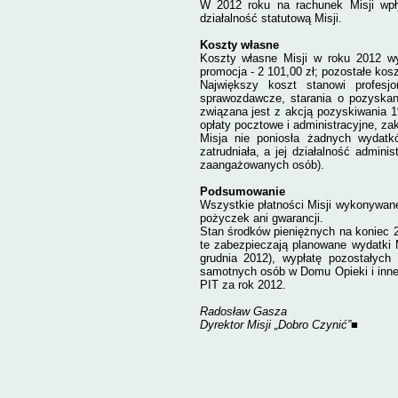
W 2012 roku na rachunek Misji wp
działalność statutową Misji.
Koszty własne
Koszty własne Misji w roku 2012 wy
promocja - 2 101,00 zł; pozostałe kosz
Największy koszt stanowi profes
sprawozdawcze, starania o pozyskani
związana jest z akcją pozyskiwania 1
opłaty pocztowe i administracyjne, za
Misja nie poniosła żadnych wydatk
zatrudniała, a jej działalność admini
zaangażowanych osób).
Podsumowanie
Wszystkie płatności Misji wykonywane 
pożyczek ani gwarancji.
Stan środków pieniężnych na koniec 20
te zabezpieczają planowane wydatki M
grudnia 2012), wypłatę pozostałyc
samotnych osób w Domu Opieki i inne
PIT za rok 2012.
Radosław Gasza
Dyrektor Misji „Dobro Czynić”
■