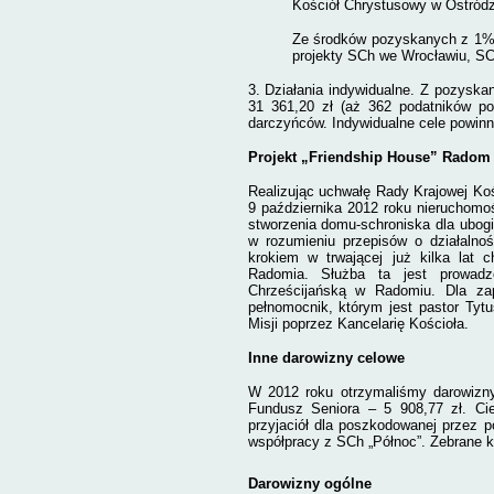
Kościół Chrystusowy w Ostródz
Ze środków pozyskanych z 1% 
projekty SCh we Wrocławiu, SC
3. Działania indywidualne. Z pozyska
31 361,20 zł (aż 362 podatników p
darczyńców. Indywidualne cele powinn
Projekt „Friendship House” Radom
Realizując uchwałę Rady Krajowej Koś
9 października 2012 roku nieruchom
stworzenia domu-schroniska dla ubogi
w rozumieniu przepisów o działalnoś
krokiem w trwającej już kilka lat 
Radomia. Służba ta jest prowadz
Chrześcijańską w Radomiu. Dla zap
pełnomocnik, którym jest pastor Tytu
Misji poprzez Kancelarię Kościoła.
Inne darowizny celowe
W 2012 roku otrzymaliśmy darowizn
Fundusz Seniora – 5 908,77 zł. Ci
przyjaciół dla poszkodowanej przez p
współpracy z SCh „Północ”. Zebrane 
Darowizny ogólne