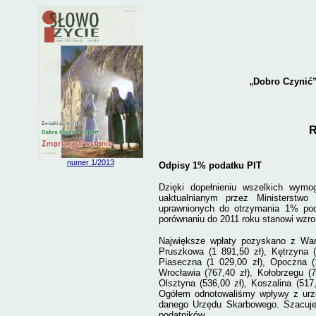
„
Dobro Czynić”
R
numer 1/2013
Odpisy 1% podatku PIT
Dzięki dopełnieniu wszelkich wym
uaktualnianym przez Ministerstwo 
uprawnionych do otrzymania 1% po
porównaniu do 2011 roku stanowi wzros
Największe wpłaty pozyskano z Wars
Pruszkowa (1 891,50 zł), Kętrzyna (
Piaseczna (1 029,00 zł), Opoczna (1 
Wrocławia (767,40 zł), Kołobrzegu (7
Olsztyna (536,00 zł), Koszalina (517
Ogółem odnotowaliśmy wpływy z urz
danego Urzędu Skarbowego. Szacuje
podatników.