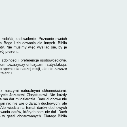
 radość, zadowolenie. Poznanie swoich
la Boga i zbudowania dla innych. Biblia
y. Nie musimy więc wysilać się, by je
ój prezent.
 zdolności i preferencje osobowościowe.
iom towarzyszy entuzjazm i satysfakcja.
spełnienia naszej misji, ale nie zawsze
talentu.
z naszymi naturalnymi skłonnościami.
ycie Jezusowi Chrystusowi. Nie każdy
a ma dar miłosierdzia. Dary duchowe nie
jan nic nie wie o darach duchowych, ale
m. Ale wiedza na temat darów duchowych
żywania darów, których nam nie dał. Duch
 w gestii obdarowanych. Dlatego Biblia