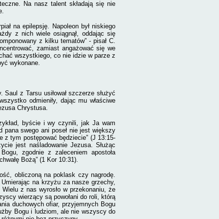
czne. Na nasz talent składają się nie
e.
piał na epilepsję. Napoleon był niskiego
żdy z nich wiele osiągnął, oddając się
komponowany z kilku tematów” - pisał C.
oncentrować, zamiast angażować się we
chać wszystkiego, co nie idzie w parze z
 być wykonane.
 Saul z Tarsu usiłował szczerze służyć
wszystko odmieniły, dając mu właściwe
ezusa Chrystusa.
ykład, byście i wy czynili, jak Ja wam
 pana swego ani poseł nie jest większy
dnie z tym postępować będziecie” (J
13:15-
życie jest naśladowanie Jezusa. Służąc
 Bogu, zgodnie z zaleceniem apostoła
 chwałę Bożą” (1 Kor 10:31).
zość, obliczoną na poklask czy nagrodę.
 Umierając na krzyżu za nasze grzechy,
 Wielu z nas wyrosło w przekonaniu, że
scy wierzący są powołani do roli, którą
dania duchowych ofiar, przyjemnych Bogu
użby Bogu i ludziom, ale nie wszyscy do
 różnymi nie bez przyczyny.