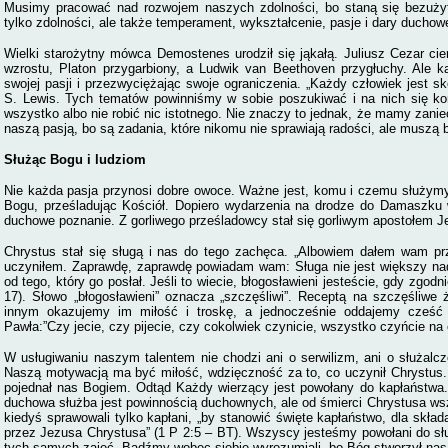
Musimy pracować nad rozwojem naszych zdolności, bo staną się bezużyte
tylko zdolności, ale także temperament, wykształcenie, pasje i dary duchow
Wielki starożytny mówca Demostenes urodził się jąkałą. Juliusz Cezar cier
wzrostu, Platon przygarbiony, a Ludwik van Beethoven przygłuchy. Ale ka
swojej pasji i przezwyciężając swoje ograniczenia. „Każdy człowiek jest s
S. Lewis. Tych tematów powinniśmy w sobie poszukiwać i na nich się k
wszystko albo nie robić nic istotnego. Nie znaczy to jednak, że mamy zanie
naszą pasją, bo są zadania, które nikomu nie sprawiają radości, ale muszą
Służąc Bogu i ludziom
Nie każda pasja przynosi dobre owoce. Ważne jest, komu i czemu służymy.
Bogu, prześladując Kościół. Dopiero wydarzenia na drodze do Damaszku 
duchowe poznanie. Z gorliwego prześladowcy stał się gorliwym apostołem J
Chrystus stał się sługą i nas do tego zachęca. „Albowiem dałem wam prz
uczyniłem. Zaprawdę, zaprawdę powiadam wam: Sługa nie jest większy nad
od tego, który go posłał. Jeśli to wiecie, błogosławieni jesteście, gdy zgo
17). Słowo „błogosławieni” oznacza „szczęśliwi”. Receptą na szczęśliwe 
innym okazujemy im miłość i troskę, a jednocześnie oddajemy cześć
Pawła:”Czy jecie, czy pijecie, czy cokolwiek czynicie, wszystko czyńcie na
W usługiwaniu naszym talentem nie chodzi ani o serwilizm, ani o służalc
Naszą motywacją ma być miłość, wdzięczność za to, co uczynił Chrystus.
pojednał nas Bogiem. Odtąd Każdy wierzący jest powołany do kapłaństwa.
duchowa służba jest powinnością duchownych, ale od śmierci Chrystusa wszy
kiedyś sprawowali tylko kapłani, „by stanowić święte kapłaństwo, dla skła
przez Jezusa Chrystusa” (1 P 2:5 – BT). Wszyscy jesteśmy powołani do sł
tych samych zajęć. Bądźmy wobec siebie wyrozumiali, bo Bóg stworzył nas