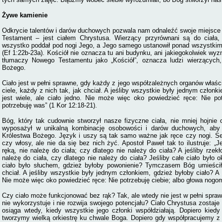
Żywe kamienie
Odkrycie talentów i darów duchowych pozwala nam odnaleźć swoje miejsce 
Testament – jest ciałem Chrystusa. Wierzący przyrównani są do ciała, 
wszystko poddał pod nogi Jego, a Jego samego ustanowił ponad wszystkim 
(Ef 1:22b-23a). Kościół nie oznacza tu ani budynku, ani jakiegokolwiek wy
tłumaczy Nowego Testamentu jako „Kościół”, oznacza ludzi wierzących,
Bożego.
Ciało jest w pełni sprawne, gdy każdy z jego współzależnych organów właści
ciele, każdy z nich tak, jak chciał. A jeśliby wszystkie były jednym członk
jest wiele, ale ciało jedno. Nie może więc oko powiedzieć ręce: Nie po
potrzebuję was” (1 Kor 12:18-21).
Bóg, który tak cudownie stworzył nasze fizyczne ciała, nie mniej hojnie
wyposażył w unikalną kombinację osobowości i darów duchowych, ab
Królestwa Bożego. Język i uszy są tak samo ważne jak ręce czy nogi. Ser
czy włosy, ale nie da się bez nich żyć. Apostoł Paweł tak to ilustruje: „
ręką, nie należę do ciała; czy dlatego nie należy do ciała? A jeśliby rze
należę do ciała, czy dlatego nie należy do ciała? Jeśliby całe ciało było o
ciało było słuchem, gdzież byłoby powonienie? Tymczasem Bóg umieścił 
chciał. A jeśliby wszystkie były jednym członkiem, gdzież byłoby ciało? A t
Nie może więc oko powiedzieć ręce: Nie potrzebuję ciebie; albo głowa nogom
Czy ciało może funkcjonować bez rąk? Tak, ale wtedy nie jest w pełni spraw
nie wykorzystuje i nie rozwija swojego potencjału? Ciało Chrystusa zostaje
osiąga wtedy, kiedy wszystkie jego członki współdziałają. Dopiero kie
tworzymy wielką orkiestrę ku chwale Boga. Dopiero gdy współpracujemy z