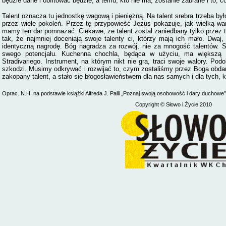
będzie dane i obfitować będzie, a temu, kto nie ma, zostanie zabrane i to, 
Talent oznacza tu jednostkę wagową i pieniężną. Na talent srebra trzeba było
przez wiele pokoleń. Przez tę przypowieść Jezus pokazuje, jak wielką w
mamy ten dar pomnażać. Ciekawe, że talent został zaniedbany tylko przez t
tak, że najmniej doceniają swoje talenty ci, którzy mają ich mało. Dwaj, 
identyczną nagrodę. Bóg nagradza za rozwój, nie za mnogość talentów. Sp
swego potencjału. Kuchenna chochla, będąca w użyciu, ma większą 
Stradivariego. Instrument, na którym nikt nie gra, traci swoje walory. Podo
szkodzi. Musimy odkrywać i rozwijać to, czym zostaliśmy przez Boga obdaro
zakopany talent, a stało się błogosławieństwem dla nas samych i dla tych, 
Oprac. N.H. na podstawie książki Alfreda J. Palli „Poznaj swoją osobowość i dary duchowe”
Copyright
© Słowo i Życie 2010