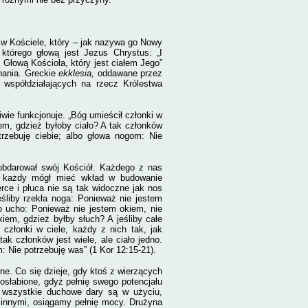
w Kościele, który – jak nazywa go Nowy
którego głową jest Jezus Chrystus: „I
Głową Kościoła, który jest ciałem Jego”
znania. Greckie
ekklesia,
oddawane przez
 współdziałających na rzecz Królestwa
wie funkcjonuje. „Bóg umieścił członki w
iem, gdzież byłoby ciało? A tak członków
trzebuję ciebie; albo głowa nogom: Nie
 obdarował swój Kościół. Każdego z nas
y każdy mógł mieć wkład w budowanie
ce i płuca nie są tak widoczne jak nos
Jeśliby rzekła noga: Ponieważ nie jestem
kło ucho: Ponieważ nie jestem okiem, nie
kiem, gdzież byłby słuch? A jeśliby całe
członki w ciele, każdy z nich tak, jak
ak członków jest wiele, ale ciało jedno.
: Nie potrzebuję was” (1 Kor 12:15-21).
ne. Co się dzieje, gdy ktoś z wierzących
 osłabione, gdyż pełnię swego potencjału
dy wszystkie duchowe dary są w użyciu,
 innymi, osiągamy pełnię mocy. Drużyna