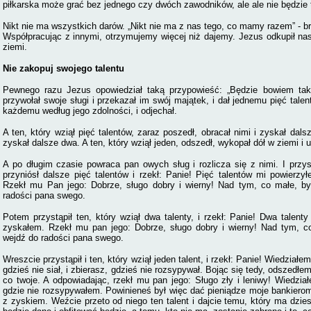
piłkarska może grać bez jednego czy dwóch zawodników, ale ale nie będzie 
Nikt nie ma wszystkich darów. „Nikt nie ma z nas tego, co mamy razem” - b
Współpracując z innymi, otrzymujemy więcej niż dajemy. Jezus odkupił nas
ziemi.
Nie zakopuj swojego talentu
Pewnego razu Jezus opowiedział taką przypowieść: „Będzie bowiem tak 
przywołał swoje sługi i przekazał im swój majątek, i dał jednemu pięć tale
każdemu według jego zdolności, i odjechał.
A ten, który wziął pięć talentów, zaraz poszedł, obracał nimi i zyskał dals
zyskał dalsze dwa. A ten, który wziął jeden, odszedł, wykopał dół w ziemi i 
A po długim czasie powraca pan owych sług i rozlicza się z nimi. I przyst
przyniósł dalsze pięć talentów i rzekł: Panie! Pięć talentów mi powierzy
Rzekł mu Pan jego: Dobrze, sługo dobry i wierny! Nad tym, co małe, był
radości pana swego.
Potem przystąpił ten, który wziął dwa talenty, i rzekł: Panie! Dwa talent
zyskałem. Rzekł mu pan jego: Dobrze, sługo dobry i wierny! Nad tym, co 
wejdź do radości pana swego.
Wreszcie przystąpił i ten, który wziął jeden talent, i rzekł: Panie! Wiedziałe
gdzieś nie siał, i zbierasz, gdzieś nie rozsypywał. Bojąc się tedy, odszedłem
co twoje. A odpowiadając, rzekł mu pan jego: Sługo zły i leniwy! Wiedział
gdzie nie rozsypywałem. Powinieneś był więc dać pieniądze moje bankierom
z zyskiem. Weźcie przeto od niego ten talent i dajcie temu, który ma dzi