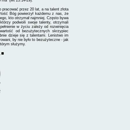
co ma”
(Mt 25:14-29).
 pracować przez 20 lat, a na talent złota
artość Bóg powierzył każdemu z nas, że
ego, kto otrzymał najmniej. Często bywa
którzy podwoili swoje talenty, otrzymali
ełnienie w życiu zależy od rozwinięcia
wartość od bezużytecznych skrzypiec
bnie dzieje się z talentami. Lenistwo im
wani, by nie było to bezużyteczne - jak
którym służymy.
■
.