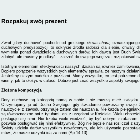
Rozpakuj swój prezent
Zwrot „dary duchowe” pochodzi od greckiego słowa
chara,
oznaczającego
duchowych predyspozycji to odkrycie źródła radości dla siebie, chwały d
wymienia ponad dwadzieścia duchowych darów. Ich dawcą jest Duch Święt
zdobyć, ale musimy je odkryć – zajrzeć do swojego wnętrza i rozpakować sw
Istotnym elementem efektywności naszych działań są również zamiłowania,
Dopiero połączenie wszystkich tych elementów sprawia, że naszym działan
Jesteśmy niczym pudełko z puzzlami. Mamy wszystko, co jest potrzebne do 
wiemy, jak to ułożyć w całość. Dobrze jest znać wszystkie aspekty swojego 
Złożona kompozycja
Dary duchowe są kategorią samą w sobie i
nie muszą mieć związku 
O
trzymujemy je od Ducha Świętego, gdy świadomie powierzamy swoje ż
nauczyciel z zawodu otrzymuje zatem dar nauczania. Nie każda pielęgniark
są równoznaczne ani z tytułami, ani z urzędami w Kościele. Wielu chrześci
posługuje się nimi. Nie trzeba wiele wiedzieć, by być dobrym szafarze
pozwala posługiwać się nimi efektywniej. Bóg nie będzie nas rozliczał z u
Święty udziela darów wszystkim nawróconym, ale ich używanie pozostaje
mówi, że nasze uczynki idą za nami (Ap 14:13).