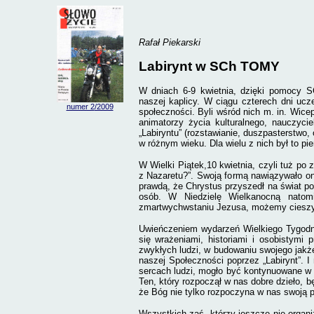
Rafał Piekarski
Labirynt w SCh TOMY
W dniach 6-9 kwietnia, dzięki pomocy S
naszej kaplicy. W ciągu czterech dni uc
numer 2
/2009
społeczności. Byli wśród nich m. in. Wicepr
animatorzy życia kulturalnego, nauczyciel
„Labiryntu” (rozstawianie, duszpasterstwo
w różnym wieku. Dla wielu z nich był to pi
W Wielki Piątek,10 kwietnia, czyli tuż po
z Nazaretu?”. Swoją formą nawiązywało on
prawdą, że Chrystus przyszedł na świat p
osób. W Niedzielę Wielkanocną natomi
zmartwychwstaniu Jezusa, możemy cieszyć 
Uwieńczeniem wydarzeń Wielkiego Tygodnia
się wrażeniami, historiami i osobistymi 
zwykłych ludzi, w budowaniu swojego jakż
naszej Społeczności poprzez „Labirynt”. I
sercach ludzi, mogło być kontynuowane w 
Ten, który rozpoczął w nas dobre dzieło, bę
że Bóg nie tylko rozpoczyna w nas swoją pra
Wszystkich zaś, którzy jeszcze nie organi