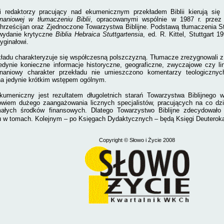
 redaktorzy pracujący nad
ekumenicznym przekładem Biblii kierują się
aniowej w tłumaczeniu Biblii
, opracowanymi wspólnie w 1987 r. przez 
hrześcijan oraz Zjednoczone Towarzystwa Biblijne. Podstawą tłumaczenia St
(wydanie krytyczne
Biblia Hebraica Stuttgartensia
, ed. R. Kittel, Stuttgart 
yginałowi.
kładu charakteryzuje się współczesną polszczyzną. Tłumacze zrezygnowali z 
jedynie konieczne informacje historyczne, geograficzne, zwyczajowe czy l
naniowy charakter przekładu nie umieszczono komentarzy teologicznyc
a jedynie krótkim wstępem ogólnym.
kumeniczny jest rezultatem długoletnich starań Towarzystwa Biblijnego 
iem dużego zaangażowania licznych specjalistów, pracujących na co dzie
małych środków finansowych. Dlatego Towarzystwo Biblijne zdecydowało
 w tomach. Kolejnym – po Księgach Dydaktycznych – będą Księgi Deuterok
Copyright
© Słowo i Życie 2008