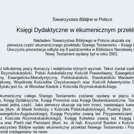
Towarzystwo Biblijne w Polsce
Księgi Dydaktyczne w ekumenicznym przekł
Nakładem Towarzystwa Biblijnego w Polsce ukazała się
pierwsza część ekumenicznego przekładu Starego Testamentu – Księgi
Uroczysta prezentacja odbyła się 8 października w Bibliotece Narodowej
Nowy Testament wydany był w roku 2001.
ekt kilkuletniej pracy tłumaczy i redaktorów różnych wyznań. Tekst został za
 Rzymskokatolicki, Polski Autokefaliczny Kościół Prawosławny, Ewangelic
y, Ewangelicko-Metodystyczny, Polskokatolicki, Starokatolicki Mariawit
iątkowy, Wspólnotę Kościołów Chrystusowych oraz Kościół Adwentystów 
ytułu jest ks. dr Mirosław Kiedzik z Kościoła Rzymskokatolickiego.
ekumeniczny całego Starego Testamentu zostanie wydany w pięciu to
e, Księgi Dydaktyczne, Księgi Prorockie oraz Księgi Deuterokanoniczne. Tow
kować jedną część. Jako pierwszy ukazuje się tom trzeci, zawierający kan
ba (tłum. dr Marek Ambroży z Kościoła Polskokatolickiego), Psalmy (tłum. k
wangelicko-Augsburskiego), Księgę Przysłów zwaną też Przypowieściami 
 z Kościoła Rzymskokatolickiego), Księgę Koheleta zwaną też Księgą
sa oraz Pieśń nad Pieśniami (tłum. ks. dr hab. Krzysztof Bardski z Kości
warzystwo Biblijne wydało ekumeniczny przekład Nowego Testamentu i Psa
stał zredagowany na nowo.