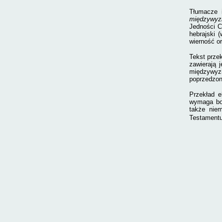
Tłumacze i
międzywyzn
Jedności C
hebrajski 
wierność or
Tekst prze
zawierają 
międzywyz
poprzedzon
Przekład e
wymaga bow
także nie
Testamentu