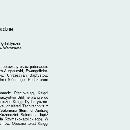
adzie
 Dydaktyczne.
 w Warszawie.
akceptowany przez jedenaście
ko-Augsburski, Ewangelicko-
ów, Chrześcijan Baptystów,
Dnia Siódmego. Redaktorem
mach: Pięcioksiąg, Księgi
arzystwo Biblijne planuje co
oniczne Księgi Dydaktyczne:
s. dr Alfred Tschirschnitz z
Salomona (tłum. dr Andrzej
 Kaznodziei Salomona bądź
oła Rzymskokatolickiego). W
lmów. Obecnie tekst Księgi