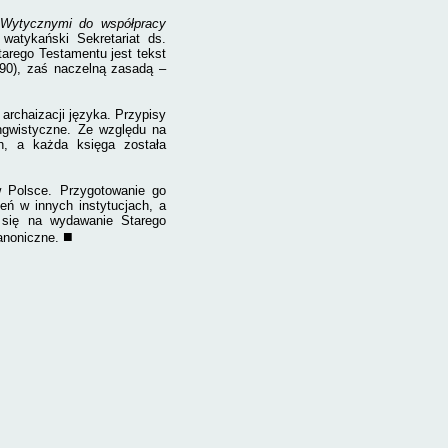
Wytycznymi do współpracy
watykański Sekretariat ds.
arego Testamentu jest tekst
1990), zaś naczelną zasadą –
archaizacji języka. Przypisy
ingwistyczne. Ze względu na
h, a każda księga została
w Polsce. Przygotowanie go
ń w innych instytucjach, a
 się na wydawanie Starego
■
anoniczne.