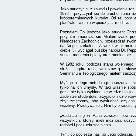
Jako nauczyciel z zawodu i powołania rozu
1973 r. przyczynił się do uruchomienia S
krótkoterminowych kursów. Od tej pory 
placówki i wiernie wspierał ją z modlitwą.
Poznałem Go jeszcze jako student Chrze
przyjaźń umacniała się. Miałem rzadki p
Niemczech Zachodnich, przejeżdżał swoi
na Niego czekałem. Zawsze witał mnie 
ciebie!”. I wyciągał puszkę napoju Dr. Pe
snując marzenia i plany oraz modląc się.
W 1982 roku, podczas stanu wojennego, k
służąc mądrą radą, wskazówką i słowe
Seminarium Teologicznego miałem zaszcz
Myśląc o Jego metodologii nauczania, mu
tylko na ich umysły. W taki właśnie spo
gdzie nie tylko wykłada się wiedzę biblij
żaden ze studentów, przyjaciół i członków
zbyt zmęczony, aby wysłuchać czyichś
wrażliwy
. Przebywanie z Nim było radością
„
Radujcie się w Panu zawsze, powtarza
wszystkich, którzy mieli możność uczyć
radości i poczucia spełnienia
.
Tym, co pociesza nas po Jego odejściu, j