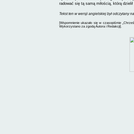
radować się tą samą miłością, którą dzielił
Tekst ten w wersji angielskiej był odczytany 
[Wspomnienie ukazało się w czasopiśmie „Chrześc
Wykorzystano za zgodą Autora i Redakcji].