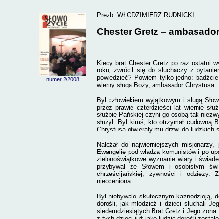
Prezb. WŁODZIMIERZ RUDNICKI
Chester Gretz – ambasado
Kiedy brat Chester Gretz po raz ostatni 
roku, zwrócił się do słuchaczy z pytan
powiedzieć? Powiem tylko jedno: bądźcie
numer 2
/2008
wierny sługa Boży, ambasador Chrystusa.
Był człowiekiem wyjątkowym i sługą Słow
przez prawie czterdzieści lat wiernie sł
służbie Pańskiej czyni go osobą tak niezw
służył. Był kimś, kto otrzymał cudowną B
Chrystusa otwierały mu drzwi do ludzkich s
Należał do najwierniejszych misjonarzy,
Ewangelię pod władzą komunistów i po upa
zielonoświątkowe wyznanie wiary i świad
przybywał ze Słowem i osobistym świa
chrześcijańskiej, żywności i odzieży.
nieoceniona.
Był niebywale skutecznym kaznodzieją, do
dorośli, jak młodzież i dzieci słuchali J
siedemdziesiątych Brat Gretz i Jego żona 
z tych dzieci już jako ludzie dorośli zost