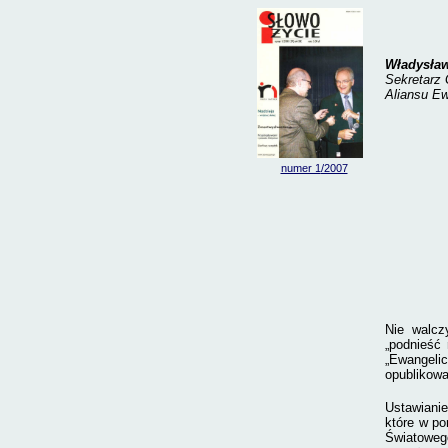
Władysław
Sekretarz 
Aliansu E
numer 1
/2007
Nie walcz
„podnieść 
„Ewangelic
opublikowa
Ustawianie
które w po
Światoweg