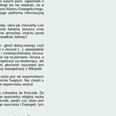
do swoich pism, zapomnieli o
 Mogli też nie wiedzieć, że w
urze Aliansu Ewangelicznego,
 jego platformą informacyjną
by, takie jak chociażby Luis
znie bardziej porusza mnie
nie atmosfery strachu przed
 Świadków Jehowy?
n
- głosić dobrą nowinę), czyli
o Jezusie (...), opowiadanie
e i zmartwychwstaniu Jezusa.
nie się na poznaniu Jezusa, a
elizacji są niewierzący, ale
 to głoszenie nazywane jest
ji ewangelizacji z Wikipedii.
e użyte jest we wspomnianym
 Piśmie Świętym. Nie chodzi o
je wspomniany artykuł.
je człowieka do Kościoła. Do
e wyprzedza religijną naukę
ioła, parafii czy zboru jest
o nauczania i Ewangelii, tym