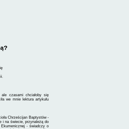
ją?
ię
i.
 ale czasami chciałoby się
ła we mnie lektura artykułu
ioła Chrześcijan Baptystów -
e i na świecie, przynależą do
y Ekumenicznej - świadczy o