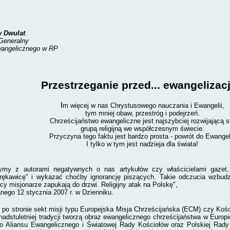
 Dwulat
Generalny
wangelicznego w RP
Przestrzeganie przed... ewangelizac
I
m więcej w nas Chrystusowego nauczania i Ewangelii,
tym mniej obaw, przestróg i podejrzeń.
Chrześcijaństwo ewangeliczne jest najszybciej rozwijającą s
grupą religijną we współczesnym świecie.
Przyczyna tego faktu jest bardzo prosta - powrót do Ewangeli
I tylko w tym jest nadzieja dla świata!
ymy z autorami negatywnych o nas artykułów czy właścicielami gazet,
rękawicę" i wykazać choćby ignorancję piszących. Takie odczucia wzbudzi
cy misjonarze zapukają do drzwi. Religijny atak na Polskę",
nego 12 stycznia 2007 r. w Dzienniku.
 po stronie sekt misji typu Europejska Misja Chrześcijańska (ECM) czy Kośc
nadstuletniej tradycji tworzą obraz ewangelicznego chrześcijaństwa w Europi
o Aliansu Ewangelicznego i Światowej Rady Kościołów oraz Polskiej Rad