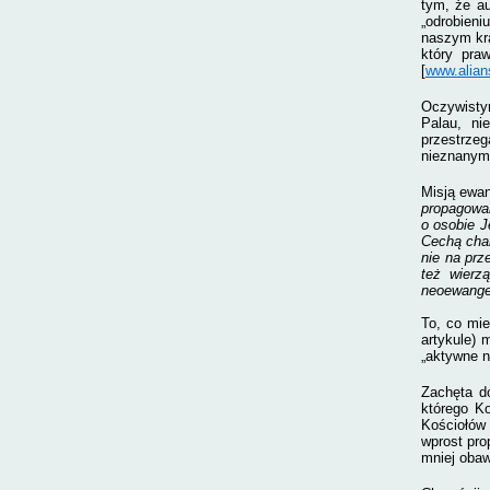
tym, że au
„odrobieni
naszym kra
który praw
[
www.alian
Oczywistym
Palau, ni
przestrze
nieznanym.
Misją ewan
propagowan
o osobie J
Cechą char
nie na prz
też wierz
neoewangel
To, co mie
artykule) 
„aktywne n
Zachęta do
którego Ko
Kościołów 
wprost pro
mniej obaw