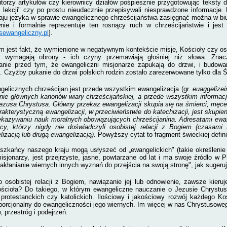
torzy artykułów czy kierownicy działów pośpiesznie przygotowując teksty 
u lekcji" czy po prostu nieudacznie przepisywali niesprawdzone informacje.
ju języka w sprawie ewangelicznego chrześcijaństwa zasięgnąć można w bi
nie i formalnie reprezentuje ten rosnący ruch w chrześcijaństwie i jest
sewangeliczny.pl
].
 jest fakt, że wymienione w negatywnym kontekście misje, Kościoły czy oso
e wymagają obrony - ich czyny przemawiają głośniej niż słowa. Znac
ganie przed tym, że ewangeliczni misjonarze zapukają do drzwi, i budowa
 Czyżby pukanie do drzwi polskich rodzin zostało zarezerwowane tylko dla
gelicznych chrześcijan jest przede wszystkim ewangelizacja (gr.
euaggelizei
ie głównych kanonów wiary chrześcijańskiej, a przede wszystkim informacji 
ezusa Chrystusa. Główny przekaz ewangelizacji skupia się na śmierci, męc
akterystyczną ewangelizacji, w przeciwieństwie do katechizacji, jest skupie
ekazywaniu nauk moralnych obowiązujących chrześcijanina. Adresatami ewang
ący, którzy nigdy nie doświadczyli osobistej relacji z Bogiem (czasami
izacją lub drugą ewangelizacją).
Powyższy cytat to fragment świeckiej definic
szkańcy naszego kraju mogą usłyszeć od „ewangelickich" (takie określeni
misjonarzy, jest przejrzyste, jasne, powtarzane od lat i ma swoje źródło w
akłanianie wiernych innych wyznań do przejścia na swoją stronę", jak sugeru
 osobistej relacji z Bogiem, nawiązanie jej lub odnowienie, zawsze kieru
ścioła? Do takiego, w którym ewangeliczne nauczanie o Jezusie Chrystusi
protestanckich czy katolickich. Ilościowy i jakościowy rozwój każdego Kośc
porcjonalny do ewangeliczności jego wiernych. Im więcej w nas Chrystusoweg
, przestróg i podejrzeń.