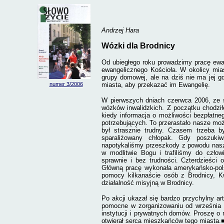
Andrzej Hara
Wózki dla Brodnicy
Od ubiegłego roku prowadzimy pracę ewan
ewangelicznego Kościoła. W okolicy mias
grupy domowej, ale na dziś nie ma jej 
numer 3
/2006
miasta, aby przekazać im Ewangelię.
W pierwszych dniach czerwca 2006, ze s
wózków inwalidzkich. Z początku chodził
kiedy informacja o możliwości bezpłatne
potrzebujących. To przerastało nasze mo
był strasznie trudny. Czasem trzeba b
sparaliżowany chłopak. Gdy poszukiw
napotykaliśmy przeszkody z powodu nasze
w modlitwie Bogu i trafiliśmy do człow
sprawnie i bez trudności. Czterdzieści
Główną pracę wykonała amerykańsko-pols
pomocy kilkanaście osób z Brodnicy, K
działalność misyjną w Brodnicy.
Po akcji ukazał się bardzo przychylny a
pomocne w zorganizowaniu od września k
instytucji i prywatnych domów. Proszę 
otwierał serca mieszkańców tego miasta.