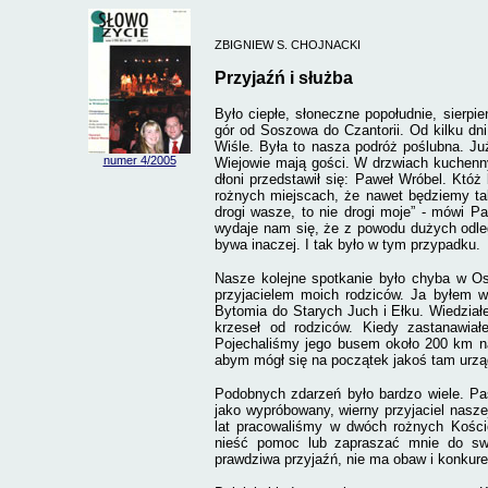
ZBIGNIEW S. CHOJNACKI
Przyjaźń i służba
Było ciepłe, słoneczne popołudnie, sierp
gór od Soszowa do Czantorii. Od kilku d
Wiśle. Była to nasza podróż poślubna. J
numer 4
/2005
Wiejowie mają gości. W drzwiach kuchenn
dłoni przedstawił się: Paweł Wróbel. Któ
rożnych miejscach, że nawet będziemy tak
drogi wasze, to nie drogi moje” - mówi P
wydaje nam się, że z powodu dużych odle
bywa inaczej. I tak było w tym przypadku.
Nasze kolejne spotkanie było chyba w Os
przyjacielem moich rodziców. Ja byłem w
Bytomia do Starych Juch i Ełku. Wiedział
krzeseł od rodziców. Kiedy zastanawia
Pojechaliśmy jego busem około 200 km na
abym mógł się na początek jakoś tam urzą
Podobnych zdarzeń było bardzo wiele. Pa
jako wypróbowany, wierny przyjaciel nasze
lat pracowaliśmy w dwóch rożnych Kości
nieść pomoc lub zapraszać mnie do swo
prawdziwa przyjaźń, nie ma obaw i konkurenc