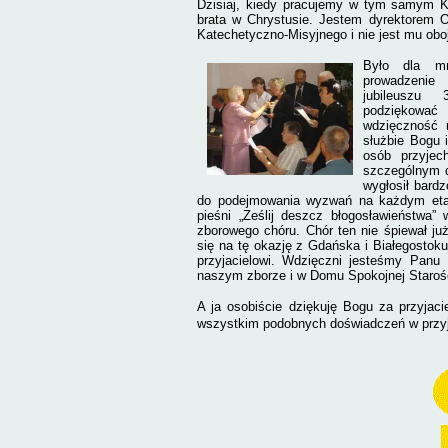
Dzisiaj, kiedy pracujemy w tym samym Ko
brata w Chrystusie. Jestem dyrektorem 
Katechetyczno-Misyjnego i nie jest mu oboj
Było dla mn
prowadzenie 
jubileuszu 
podziękowa
wdzięczność 
służbie Bogu i
osób przyjec
szczególnym d
wygłosił bard
do podejmowania wyzwań na każdym et
pieśni „Ześlij deszcz błogosławieństwa
zborowego chóru. Chór ten nie śpiewał już 
się na tę okazję z Gdańska i Białegosto
przyjacielowi. Wdzięczni jesteśmy Panu
naszym zborze i w Domu Spokojnej Starośc
A ja osobiście dziękuję Bogu za przyjac
wszystkim podobnych doświadczeń w przyja