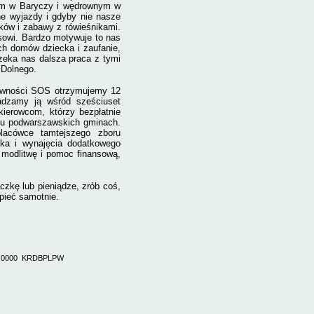
ym w Baryczy i wędrownym w
ne wyjazdy i gdyby nie nasze
łków i zabawy z rówieśnikami.
sowi. Bardzo motywuje to nas
ch domów dziecka i zaufanie,
zeka nas dalsza praca z tymi
 Dolnego.
Żywności SOS otrzymujemy 12
wadzamy ją wśród sześciuset
kierowcom, którzy bezpłatnie
lku podwarszawskich gminach.
placówce tamtejszego zboru
ika i wynajęcia dodatkowego
 modlitwę i pomoc finansową,
aczkę lub pieniądze, zrób coś,
rpieć samotnie.
5 0000
KRDBPLPW