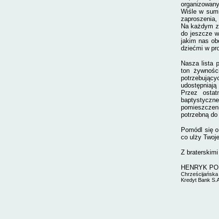
organizowan
Wiśle w sumi
zaproszenia,
Na każdym z 
do jeszcze w
jakim nas ob
dziećmi w pr
Nasza lista 
ton żywnośc
potrzebujący
udostępniają
Przez ostat
baptystyczne
pomieszczeni
potrzebną do 
Pomódl się o 
co ulży Twoje
Z braterskimi
HENRYK PO
Chrześcijańska
Kredyt Bank S.