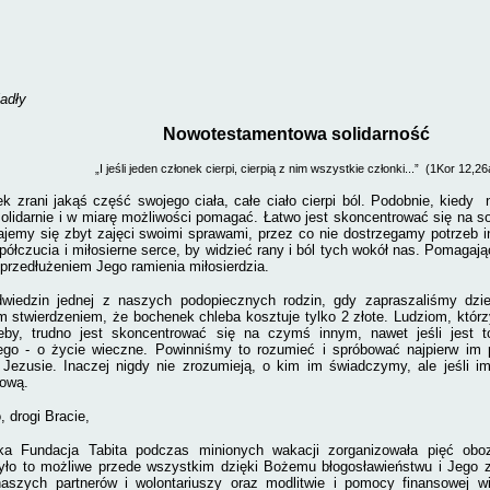
adły
Nowotestamentowa solidarność
„I jeśli jeden członek cierpi, cierpią z nim wszystkie członki...”
(1Kor 12,26
k zrani jakąś część swojego ciała, całe ciało cierpi ból. Podobnie, kiedy n
olidarnie i w miarę możliwości pomagać. Łatwo jest skoncentrować się na so
tajemy się zbyt zajęci swoimi sprawami, przez co nie dostrzegamy potrzeb 
ółczucia i miłosierne serce, by widzieć rany i ból tych wokół nas. Pomaga
 przedłużeniem Jego ramienia miłosierdzia.
wiedzin jednej z naszych podopiecznych rodzin, gdy zapraszaliśmy dziec
m stwierdzeniem, że bochenek chleba kosztuje tylko 2 złote. Ludziom, którz
eby, trudno jest skoncentrować się na czymś innym, nawet jeśli jest t
zego - o życie wieczne. Powinniśmy to rozumieć i spróbować najpierw i
Jezusie. Inaczej nigdy nie zrozumieją, o kim im świadczymy, ale jeśli
ową.
, drogi Bracie,
ka Fundacja Tabita podczas minionych wakacji zorganizowała pięć obozó
yło to możliwe przede wszystkim dzięki Bożemu błogosławieństwu i Jego za
aszych partnerów i wolontariuszy oraz modlitwie i pomocy finansowej w