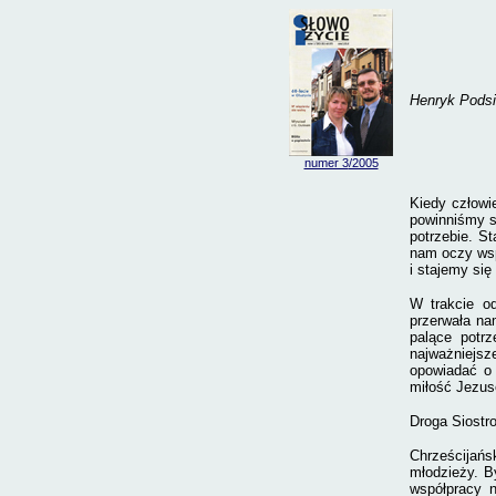
Henryk Podsi
numer 3
/2005
Kiedy człowie
powinniśmy s
potrzebie. S
nam oczy wsp
i stajemy się
W trakcie od
przerwała na
palące potrz
najważniejs
opowiadać o 
miłość Jezus
Droga Siostro
Chrześcijańs
młodzieży. B
współpracy n