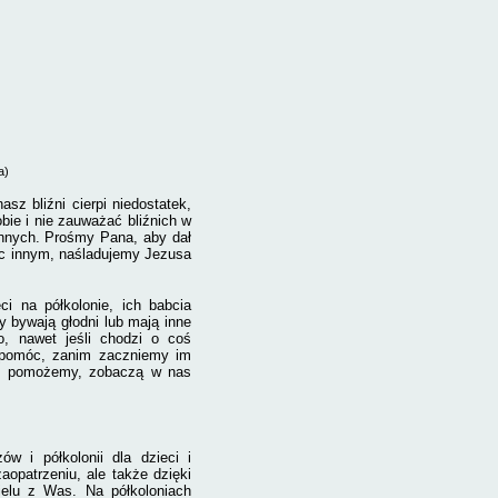
a)
asz bliźni cierpi niedostatek,
bie i nie zauważać bliźnich w
innych. Prośmy Pana, aby dał
jąc innym, naśladujemy Jezusa
i na półkolonie, ich babcia
y bywają głodni lub mają inne
o, nawet jeśli chodzi o coś
m pomóc, zanim zaczniemy im
 im pomożemy, zobaczą w nas
w i półkolonii dla dzieci i
opatrzeniu, ale także dzięki
ielu z Was. Na półkoloniach