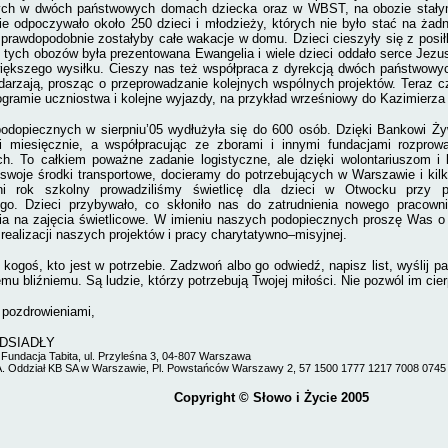
ych w dwóch państwowych domach dziecka oraz w WBST, na obozie stał
e odpoczywało około 250 dzieci i młodzieży, których nie było stać na żad
 prawdopodobnie zostałyby całe wakacje w domu. Dzieci cieszyły się z posi
tych obozów była prezentowana Ewangelia i wiele dzieci oddało serce Jezu
iększego wysiłku. Cieszy nas też współpraca z dyrekcją dwóch państwowy
darzają, prosząc o przeprowadzanie kolejnych wspólnych projektów. Teraz c
ogramie uczniostwa i kolejne wyjazdy, na przykład wrześniowy do Kazimierza
podopiecznych w sierpniu’05 wydłużyła się do 600 osób. Dzięki Bankowi 
i miesięcznie, a współpracując ze zborami i innymi fundacjami rozpro
ch. To całkiem poważne zadanie logistyczne, ale dzięki wolontariuszom i 
 swoje środki transportowe, docieramy do potrzebujących w Warszawie i ki
ni rok szkolny prowadziliśmy świetlicę dla dzieci w Otwocku przy 
go. Dzieci przybywało, co skłoniło nas do zatrudnienia nowego pracown
a na zajęcia świetlicowe. W imieniu naszych podopiecznych proszę Was o
realizacji naszych projektów i pracy charytatywno–misyjnej.
kogoś, kto jest w potrzebie. Zadzwoń albo go odwiedź, napisz list, wyślij p
mu bliźniemu. Są ludzie, którzy potrzebują Twojej miłości. Nie pozwól im cie
 pozdrowieniami,
DSIADŁY
 Fundacja Tabita,
ul. Przyleśna 3, 04-807 Warszawa
A. Oddział KB SA w Warszawie, Pl. Powstańców Warszawy 2, 57 1500 1777 1217 7008 074
Copyright
© Słowo i Życie 2005