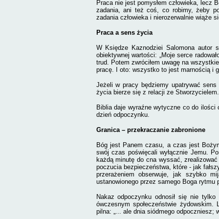
Praca nie jest pomysłem człowieka, lecz 
zadania, ani też coś, co robimy, żeby p
zadania człowieka i nierozerwalnie wiąże 
Praca a sens życia
W Księdze Kaznodziei Salomona autor s
obiektywnej wartości: „Moje serce radował
trud. Potem zwróciłem uwagę na wszystkie 
pracę. I oto: wszystko to jest marnością i 
Jeżeli w pracy będziemy upatrywać sens
życia bierze się z relacji ze Stworzycielem.
Biblia daje wyraźne wytyczne co do ilości
dzień odpoczynku.
Granica – przekraczanie zabronione
Bóg jest Panem czasu, a czas jest Bożym
swój czas poświęcali wyłącznie Jemu. P
każdą minutę do cna wyssać, zrealizować
poczucia bezpieczeństwa, które - jak fałs
przerażeniem obserwuje, jak szybko m
ustanowionego przez samego Boga rytmu p
Nakaz odpoczynku odnosił się nie tylko 
ówczesnym społeczeństwie żydowskim. L
pilna: „... ale dnia siódmego odpoczniesz; 