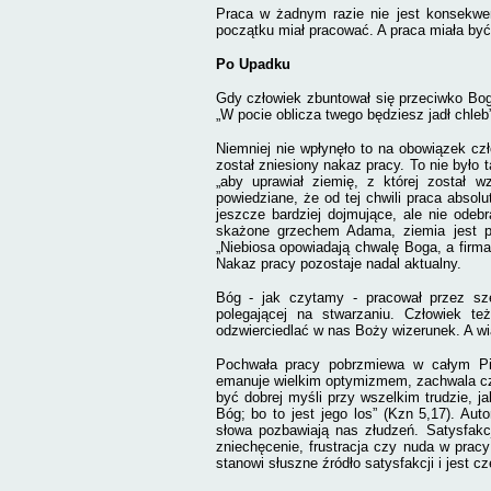
Praca w żadnym razie nie jest konsekwe
początku miał pracować. A praca miała być 
Po Upadku
Gdy człowiek zbuntował się przeciwko Bogu
„W pocie oblicza twego będziesz jadł chleb”
Niemniej nie wpłynęło to na obowiązek czł
został zniesiony nakaz pracy. To nie było
„aby uprawiał ziemię, z której został w
powiedziane, że od tej chwili praca absolu
jeszcze bardziej dojmujące, ale nie odebr
skażone grzechem Adama, ziemia jest 
„Niebiosa opowiadają chwalę Boga, a firmam
Nakaz pracy pozostaje nadal aktualny.
Bóg - jak czytamy - pracował przez sze
polegającej na stwarzaniu. Człowiek t
odzwierciedlać w nas Boży wizerunek. A wi
Pochwała pracy pobrzmiewa w całym Pi
emanuje wielkim optymizmem, zachwala czło
być dobrej myśli przy wszelkim trudzie, j
Bóg; bo to jest jego los” (Kzn 5,17). Au
słowa pozbawiają nas złudzeń. Satysfakc
zniechęcenie, frustracja czy nuda w pra
stanowi słuszne źródło satysfakcji i jest c