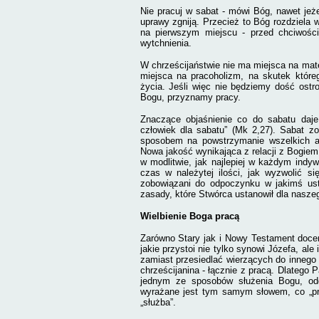
Nie pracuj w sabat - mówi Bóg, nawet jeżel
uprawy zgniją. Przecież to Bóg rozdziela
na pierwszym miejscu - przed chciwości
wytchnienia.
W chrześcijaństwie nie ma miejsca na mate
miejsca na pracoholizm, na skutek które
życia. Jeśli więc nie będziemy dość ostro
Bogu, przyznamy pracy.
Znaczące objaśnienie co do sabatu daje
człowiek dla sabatu” (Mk 2,27). Sabat z
sposobem na powstrzymanie wszelkich
a
Nowa jakość wynikająca z relacji z Bogiem
w modlitwie, jak najlepiej w każdym ind
czas w należytej ilości, jak wyzwolić 
zobowiązani do odpoczynku w jakimś ust
zasady, które Stwórca ustanowił dla nasze
Wielbienie Boga pracą
Zarówno Stary jak i Nowy Testament doceni
jakie przystoi nie tylko synowi Józefa, 
zamiast przesiedlać wierzących do innego 
chrześcijanina - łącznie z pracą. Dlatego
jednym ze sposobów służenia Bogu, odda
wyrażane jest tym samym słowem, co „p
„służba”.