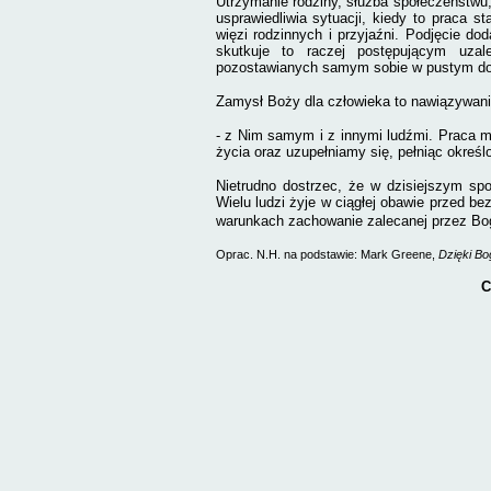
Utrzymanie rodziny, służba społeczeństwu,
usprawiedliwia sytuacji, kiedy to praca 
więzi rodzinnych i przyjaźni. Podjęcie do
skutkuje to raczej postępującym uzal
pozostawianych samym sobie w pustym do
Zamysł Boży dla człowieka to nawiązywanie
- z Nim samym i z innymi ludźmi. Praca m
życia oraz uzupełniamy się, pełniąc określ
Nietrudno dostrzec, że w dzisiejszym społ
Wielu ludzi żyje w ciągłej obawie przed b
warunkach zachowanie zalecanej przez Bog
Oprac. N.H. na podstawie: Mark Greene,
Dzięki Bog
C