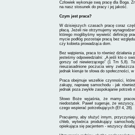
Człowiek wykonuje swą pracę dla Boga. Z
na nasz stosunek do pracy i jej jakość.
Czym jest praca?
W dzisiejszych czasach pracę coraz czę
płacą. Jeżeli nie otrzymujemy wynagrodzeni
którego moglibyśmy wywieść definicję prac
mycie podłóg pozostaje pracą bez względ
czy kobieta prowadząca dom.
Bez wątpienia, praca to również działania
jesteśmy odpowiedzialni: „
A jeśli kto o sw
gorszy od niewierzącego”
(1 Tm 5,8). T
nieuzasadnione poczucia winy zwłaszcza
jednak kieruje te słowa do społeczności, w 
Praca obejmuje wszelkie czynności, które 
zakupy, naprawę samochodu - jak również
jednak poza zwykłe zaspokajanie potrzeb m
Słowo
Boże wyjaśnia,
że mamy pracow
niedostatek. Paweł sugeruje, że wszyscy, 
czego wspierać potrzebujących (Ef 4, 28).
Pracujemy, aby służyć innym, przyczyniaj
chleb, wytwórca produkujący samochody,
opiekująca się pacjentem - wszyscy działaj