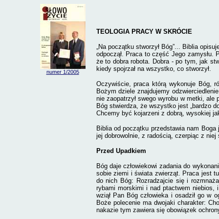
TEOLOGIA PRACY W SKRÓCIE
„Na początku stworzył Bóg”... Biblia opisu
odpoczął. Praca to część Jego zamysłu. Pr
że to dobra robota. Dobra - po tym, jak stw
kiedy spojrzał na wszystko, co stworzył.
numer 1/
2005
Oczywiście, praca którą wykonuje Bóg, r
Bożym dziele znajdujemy odzwierciedleni
nie zaopatrzył swego wyrobu w metki, ale 
Bóg stwierdza, że wszystko jest „bardzo d
Chcemy być kojarzeni z dobrą, wysokiej jak
Biblia od początku przedstawia nam Boga j
jej dobrowolnie, z radością, czerpiąc z niej
Przed Upadkiem
Bóg daje człowiekowi zadania do wykonani
sobie ziemi i świata zwierząt. Praca jest t
do nich Bóg: Rozradzajcie się i rozmnażaj
rybami morskimi i nad ptactwem niebios, i 
wziął Pan Bóg człowieka i osadził go w og
Boże polecenie ma dwojaki charakter: Chod
nakazie tym zawiera się obowiązek ochrony 