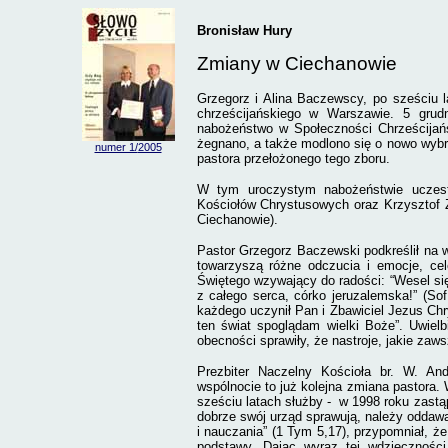
Bronisław Hury
Zmiany w Ciechanowie
Grzegorz i Alina Baczewscy, po sześciu 
chrześcijańskiego w Warszawie. 5 grudn
nabożeństwo w Społeczności Chrześcijańs
żegnano, a także modlono się o nowo wyb
numer 1/
2005
pastora przełożonego tego zboru.
W tym uroczystym nabożeństwie uczestn
Kościołów Chrystusowych oraz Krzysztof Z
Ciechanowie).
Pastor Grzegorz Baczewski podkreślił na
towarzyszą różne odczucia i emocje, ce
Świętego wzywający do radości: “Wesel się,
z całego serca, córko jeruzalemska!” (So
każdego uczynił Pan i Zbawiciel Jezus Ch
ten świat spoglądam wielki Boże”. Uwiel
obecności sprawiły, że nastroje, jakie zaw
Prezbiter Naczelny Kościoła br. W. An
wspólnocie to już kolejna zmiana pastora. 
sześciu latach służby -
w 1998 roku zastą
dobrze swój urząd sprawują, należy oddawa
i nauczania” (1 Tym 5,17), przypomniał, ż
podstawy. Dając wyraz tej wdzięczności