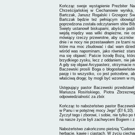
Kończąc swoje wystąpienie Prezbiter Na
Chrześcijańskiej w Ciechanowie wynika
Bartczak, Janusz Rogalski i Grzegorz Ś
Bartczak będzie też pełniącym obowią
poprzedzona została odczytaniem słów Bibli
Święty ustanowił biskupami, abyście paś
wejdą między was wilki drapieżne, nie 
mówiący rzeczy przewrotne, aby uczniów p
dnie i w nocy nie przestawałem ze łzami 
które ma moc zbudować i dać wam dziedz
wśród was napominam, jako również stars
ma się objawić: Paście trzodę Bożą, któr
brzydkiego zysku, lecz z oddaniem, nie jak
A gdy się objawi Arcypasterz, otrzymacie n
Baczewski prosili Boga o błogosławieństw
pasję i to wszystko, co jest potrzebne, 
właściwą drogę; by mogli być wzorem w myś
Ustępujący pastor Baczewski przedstawił
Mariusza Rosińskiego, Piotra Zbrzezn
odpowiedzialność za zbór.
Kończąc to nabożeństwo pastor Baczewski 
w Panu i w potężnej mocy Jego” (Ef 6,10).
Życzył tego i zborowi, i sobie, nie tylko po
na nasze życie byli zachwyceni Bogiem i za
Nabożeństwo zakończono pieśnią “Cudowna
herbacie, kawie i ciastach. W życiu ciec