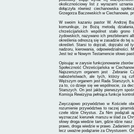
okolicznościowy list z wyrazami uznani
dołączyła również ciechanowska społe
Grzegorza Baczewskich w Ciechanowie, pros
W swoim kazaniu pastor W. Andrzej Baje
komunikuje, że Bożą metodą działania
chrześcijańskich wspólnot stało grono
żydowskich, nazywano ich prezbiterami al
określenia odnoszą się w zasadzie do tej 
określeń. Starsi to dojrzali, dojrzalsi o
nadzoru, kierowania, odpowiedzialności. 
Jest też w Nowym Testamencie słowo paste
Opisując w zarysie funkcjonowanie zborów
Społeczność Chrześcijańska w Ciechanowie
Najszerszym organem jest
Zebranie C
nabożeństwach, ale tych, którzy są cz
Węższym organem jest Rada Starszych, kt
za to, co dzieje się we wspólnocie, za de
Starszych. On jest jakby pierwszym spośr
Komisja Rewizyjna pełniąca funkcje kontr
Zwyczajowo przywództwo w Kościele obraz
rozumienie przywództwa to raczej piramid
czele idzie Chrystus. Za Nim podążali a
wyznaczać kierunek marszu w ślad za Chrys
słowy droga wiedzie tam, gdzie idzie nasz
prawo, droga wiedzie w prawo. Zadaniem p
lecz uważne podążanie za Chrystusem. O