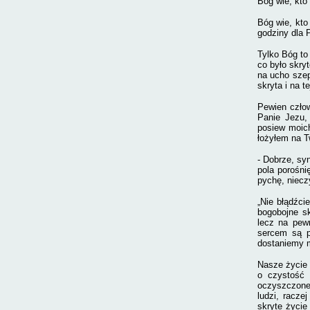
Bóg wie, kto 
Bóg wie, kto
godziny dla 
Tylko Bóg to
co było skry
na ucho szep
skryta i na t
Pewien człow
Panie Jezu, 
posiew moich
łożyłem na T
- Dobrze, sy
pola porośni
pychę, nieczy
„Nie błądźci
bogobojne sk
lecz na pew
sercem są p
dostaniemy m
Nasze życie 
o czystość 
oczyszczone 
ludzi, racze
skryte życie