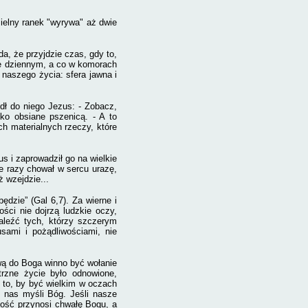
zielny ranek "wyrywa" aż dwie
a, że przyjdzie czas, gdy to,
tle dziennym, a co w komorach
 naszego życia: sfera jawna i
dł do niego Jezus: - Zobacz,
tko obsiane pszenicą. - A to
h materialnych rzeczy, które
s i zaprowadził go na wielkie
le razy chował w sercu urazę,
ż wzejdzie...
ędzie” (Gal 6,7). Za wierne i
ści nie dojrzą ludzkie oczy,
aleźć tych, którzy szczerym
ami i pożądliwościami, nie
wą do Boga winno być wołanie
rzne życie było odnowione,
 to, by być wielkim w oczach
 nas myśli Bóg. Jeśli nasze
ność przynosi chwałę Bogu, a