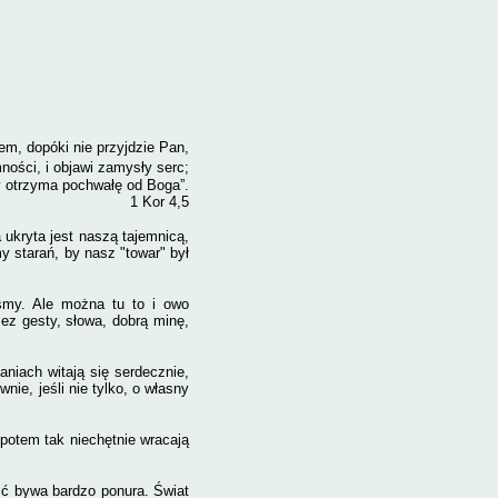
sem,
dopóki nie przyjdzie Pan,
mności,
i objawi zamysły serc;
 otrzyma pochwałę od Boga”.
1 Kor 4,5
 ukryta jest naszą tajemnicą,
my starań, by nasz "towar" był
eśmy. Ale można tu to i owo
ez gesty, słowa, dobrą minę,
niach witają się serdecznie,
ie, jeśli nie tylko, o własny
 potem tak niechętnie wracają
ość bywa bardzo ponura.
Świat