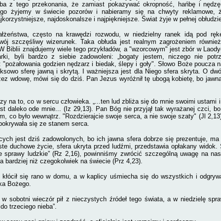
ba z tego przekonania, że zamiast pokazywać okropność, hańbę i nędzę
ego żyjemy w świecie pozorów i nabieramy się na chwyty reklamowe, 
jkorzystniejsze, najdoskonalsze i najpiękniejsze. Świat żyje w pełnej obłudzi
łżeństwa, często na krawędzi rozwodu, w niedzielny ranek idą pod rękę
swój szczęśliwy wizerunek.
Taka obłuda jest realnym zagrożeniem również
W Biblii znajdujemy wiele tego przykładów, a "wzorcowym" jest zbór w Laodyce
arki, byli bardzo z siebie zadowoleni: „bogaty jestem, niczego nie pot
: "pożałowania godzien nędzarz i biedak, ślepy i goły". Słowo Boże poucza 
ksowo sferę jawną i skrytą. I ważniejsza jest dla Niego sfera skryta. O d
zez wdowę, mówi się do dziś. Pan Jezus wyróżnił tę ubogą kobietę, bo jawna
zy na to, co w sercu człowieka. „...ten lud zbliża się do mnie swoimi ustami 
est daleko ode mnie... (Iz 29,13). Pan Bóg nie przyjął tak wyrażanej czci, bo
ym, co było wewnątrz. "Rozdzierajcie swoje serca, a nie swoje szaty" (Jl 2,1
 pokrywała się ze stanem serca.
cych jest dziś zadowolonych, bo ich jawna sfera dobrze się prezentuje, ma
ste duchowe życie, sfera ukryta przed ludźmi, przedstawia opłakany widok.
e sprawy ludzkie” (Rz 2,16), powinniśmy zwrócić szczególną uwagę na nas
a bardziej niż czegokolwiek na świecie (Prz 4,23).
 kłócił się rano w domu, a w kaplicy uśmiecha się do wszystkich i odgryw
ka Bożego.
 w sobotni wieczór pił z nieczystych źródeł tego świata, a w niedzielę sp
do trzeciego nieba”.