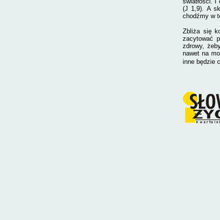
światłości. 
(J 1,9). A 
chodźmy w te
Zbliża się 
zacytować p
zdrowy, żeby
nawet na mom
inne będzie 