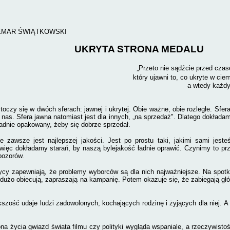
MAR ŚWIĄTKOWSKI
UKRYTA STRONA MEDALU
„Przeto nie sądźcie przed cza
który ujawni to, co ukryte w cie
a wtedy każdy
toczy się w dwóch sferach: jawnej i ukrytej. Obie ważne, obie rozległe. Sfera
a nas. Sfera jawna natomiast jest dla innych, „na sprzedaż". Dlatego dokłada
 ładnie opakowany, żeby się dobrze sprzedał.
e zawsze jest najlepszej jakości. Jest po prostu taki, jakimi sami jest
więc dokładamy starań, by naszą bylejakość ładnie oprawić. Czynimy to prz
pozorów.
tycy zapewniają, że problemy wyborców są dla nich najważniejsze. Na spotka
 dużo obiecują, zapraszają na kampanię. Potem okazuje się, że zabiegają główn
szość udaje ludzi zadowolonych, kochających rodzinę i żyjących dla niej. A
rona życia gwiazd świata filmu czy polityki wygląda wspaniale, a rzeczywist