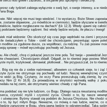
w sercu nosi gniew i zazdrość, a oficjalnie jest uprzejmy i serdeczny.
 przez cały tydzień zabiega wyłącznie o swój byt, o swoje interesy, a w nied
Pana Boga.
 wie. Nikt więcej nie musi tego wiedzieć. I to wystarczy. Boże Słowo zapowiad
te, zostanie objawione, „co mówiliście w ciemności, będzie słyszane w świe
taliście, będzie rozgłaszane na dachach” (Łk 12,3). Wtedy ujawni się całość
ej podstawie będziemy sądzeni. Ileż wtedy będzie wstydu, ile płaczu i trwogi!
iek miał widzenie: Oto skończył się czas jego wędrówki na ziemi i przysze
ile świadczyłem o Tobie - rzekł ów chrześcijanin, prezentując spore pole
 modlitw za zgubione dusze, za współbraci, za rodzinę. Tu zaś posiew moic
woją sprawę – mówił wyczekując pochwały od Jezusa.
nu. Ale chodź, chcę ci pokazać jeszcze inne pola. Też twoje – powiedział Jezu
ęte chwastami. Chrześcijanin zbladł. Odgadł, że to również jego posiew. Wie
ste myśli, krytykował, obmawiał, plotkował... Nie przypuszczał, że to równie
e. Bóg się nie da z siebie naśmiewać; albowiem co człowiek sieje, to i żąć b
ryte życie nie otrzymuje się pochwały od ludzi. Naszej wewnętrznej czysto
no widzi ją Bóg. Czytamy, że oczy Pana przeszukują całą ziemię, by zn
rzy Nim (2 Kr 16,9). Za prowadzoną w skrytości wytrwałą walkę z pokus
edalu na tej ziemi, ale otrzymamy wieniec chwały z rąk Pana.
ma podobać się nie tyle ludziom, co Bogu. Dlatego nasza nieustanną modlit
serca, czystość myśli i czystość życia. Chodzi o to, by nasze wewnęt
i uświęcone. Byśmy stawali się podobni do Jezusa Chrystusa. Nie chodzi o
j o to, by być miłym Bogu. Nieważne, co mówią o nas ludzie, ważne, co o
 będzie zanurzone w Bogu, sfera jawna będzie to odzwierciedlać. Taka spój