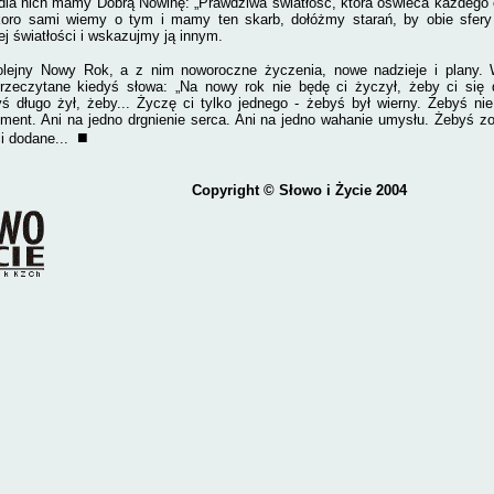
I dla nich mamy Dobrą Nowinę: „Prawdziwa światłość, która oświeca każdego 
skoro sami wiemy o tym i mamy ten skarb, dołóżmy starań, by obie sfery
j światłości i wskazujmy ją innym.
kolejny Nowy Rok, a z nim noworoczne życzenia, nowe nadzieje i plany.
rzeczytane kiedyś słowa: „
Na nowy rok nie będę ci życzył, żeby ci się 
ś długo żył, żeby... Życzę ci tylko jednego - żebyś był wierny. Żebyś nie
ent. Ani na jedno drgnienie serca. Ani na jedno wahanie umysłu. Żebyś z
■
ci dodane...
Copyright
© Słowo i Życie 2004