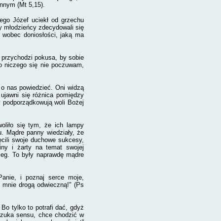
innym (Mt 5,15).
tego Józef uciekł od grzechu
y młodzieńcy zdecydowali się
, wobec doniosłości, jaką ma
 przychodzi pokusa, by sobie
do niczego się nie poczuwam,
 o nas powiedzieć. Oni widzą
 ujawni się różnica pomiędzy
zy podporządkowują woli Bożej
oliło się tym, że ich lampy
u. Mądre panny wiedziały, że
ięcili swoje duchowe sukcesy,
iny i żarty na temat swojej
bieg. To były naprawdę mądre
anie, i poznaj serce moje,
ź mnie drogą odwieczną!" (Ps
Bo tylko to potrafi dać, gdyż
szuka sensu, chce chodzić w