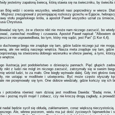
edy jesteśmy zapaloną świecą, którą stawia się na świeczniku, by świeciła 
n Bóg widzi i ocenia wszystko, wiedzieli nasi poprzednicy w wierze. Dla
; Mojżesz zrezygnował z przemijającej rozkoszy grzechu w Egipcie, hebrajsc
rawy stołu pogańskiego króla, a apostoł Paweł wszystko uznał za śmiecie
zusa Chrystusa.
dowalać się tym, że w zborze nikt nie może nam niczego zarzucić, bo wtedy
gować, zaniechać modlitwy i czuwania. Apostoł Paweł napisał: "Albowiem 
jeszcze nie usprawiedliwia, bo tym, który mię sądzi, jest Pan" (1 Kor 4,4).
 duchowego biegu nie znajduje się tam, gdzie ludzie niczego już nie mogą
jawną, ale nie widzą naszego wnętrza. Nasza meta znajduje się tam, gdzie
 poprzestają na stworzeniu dobrego wizerunku w sferze jawnej, a tymi, któr
e wnętrze.
o ilustracją jest podobieństwo o dziesięciu pannach. Pięć głupich zadow
edy nikt z ludzi nie mógł im niczego zarzucić, zatrzymały się w swoim bieg
mię wśród ludzi, to za mało. One biegły wytrwale dalej. Gdy inni głośno św
ły, nie ustając w modlitwie i uświęceniu. Być może często słyszały kp
ale nie przejmowały się tym. One dobrze wiedziały, gdzie kończy się ich 
 i potrzebna również nam dzisiaj jest modlitwa Dawida: "Badaj mnie, P
ie i poznaj myśli moje! I zobacz, czy nie kroczę drogą zagłady, a prowad
t nadal będzie sycił się obłudą, zakłamaniem, coraz większą nieczystością. 
epszego. Ale, wbrew pozorom, wielu ma już dość życiowych fajerwerków i 