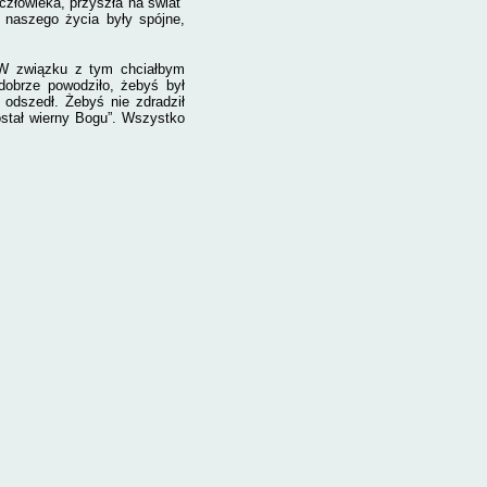
człowieka, przyszła na świat”
 naszego życia były spójne,
 W związku z tym chciałbym
dobrze powodziło, żebyś był
 odszedł. Żebyś nie zdradził
ostał wierny Bogu”. Wszystko