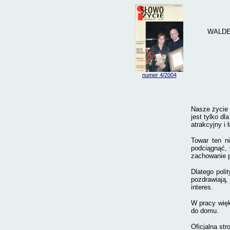
WALDE
numer 4/
2004
Nasze życie 
jest tylko dl
atrakcyjny i
Towar ten ni
podciągnąć, 
zachowanie 
Dlatego poli
pozdrawiają,
interes.
W pracy więk
do domu.
Oficjalna st