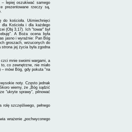
 – lepiej oszukiwać samego
że prezentowane rzeczy są
,
e.
 do kościoła. Uśmiechnięci
 dla Kościoła i dla każdego
i (Obj 3,17). Ich "towar" był
rzebuję". A Boża ocena była
nas jasno i wyraźnie: Pan Bóg
wóch groszach, wrzuconych do
 strona jej życia była zgodna
i czci mnie swoimi wargami, a
 to, co zewnętrzne, nie miało
3) – mówi Bóg, gdy pokuta "na
 wysokie noty. Często jednak
 Skoro wiemy, że „Bóg sądzić
ze ”ukryte sprawy”, pilnować
a rolę szczęśliwego, pełnego
rawia wrażenie „pochwyconego