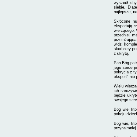
wyszedł chy
siebie.
Dlat
najlepsze, na
Skłócone ma
eksportują 
wierzącego. 
przedniej m
przerażająca
widzi komple
skarbnicy pr
z ukrytą.
Pan Bóg patr
jego serce j
pokrycia z t
eksport" nie
Wielu wierzą
ich rzeczywi
będzie ukryt
swojego serc
Bóg wie, kto
pokoju dziec
Bóg wie, kto
przynajmniej 