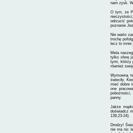
nam zysk. Wt
O tym, że Pa
nieczystości
odrzucić pot
poznanie Je
Nie warto za
trochę pofol
lecz to mnie 
Meta naszego
tylko sferę 
tymi, którzy
również swoj
Wymowną teg
świeciły. Ki
mieć dobre i
one pracowa
pobożności, 
panny.
Jakże mądra
doświadcz mn
139,23-24).
Drodzy! Świa
nie ma nic l