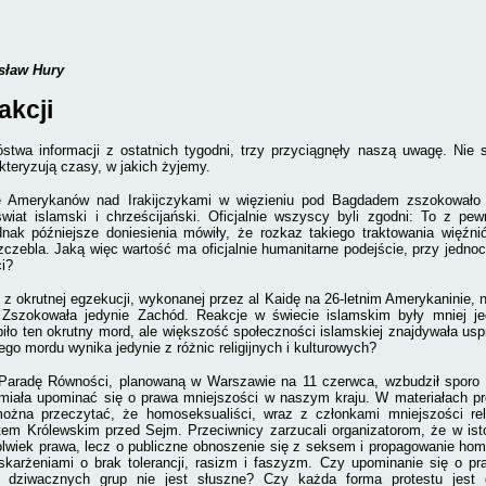
isław Hury
akcji
twa informacji z ostatnich tygodni, trzy przyciągnęły naszą uwagę. Nie 
kteryzują czasy, w jakich żyjemy.
ę Amerykanów nad Irakijczykami w więzieniu
pod Bagdadem
zszokowało
wiat islamski i chrześcijański. Oficjalnie wszyscy byli zgodni: To z pe
dnak późniejsze doniesienia mówiły, że rozkaz takiego traktowania więźn
czebla. Jaką więc wartość ma oficjalnie humanitarne podejście, przy jedn
ci?
z okrutnej egzekucji, wykonanej przez al Kaidę na 26-letnim Amerykaninie,
n
 Zszokowała jedynie Zachód. R
eakcje w świecie islamskim były mniej jed
iło ten okrutny mord, ale większość społeczności islamskiej znajdywała usp
ego mordu wynika jedynie z różnic religijnych i kulturowych?
 Paradę Równości, planowaną w Warszawie na 11 czerwca, wzbudził sporo e
 miała upominać się o prawa mniejszości w naszym kraju. W materiałach p
można przeczytać, że h
omoseksualiści, wraz z członkami mniejszości rel
tem Królewskim przed Sejm. Przeciwnicy zarzucali organizatorom, że w ist
olwiek prawa, lecz o publiczne obnoszenie się z seksem i propagowanie ho
oskarżeniami o brak tolerancji, rasizm i faszyzm. Czy upominanie się o 
 i dziwacznych grup nie jest słuszne? Czy każda forma protestu jest 