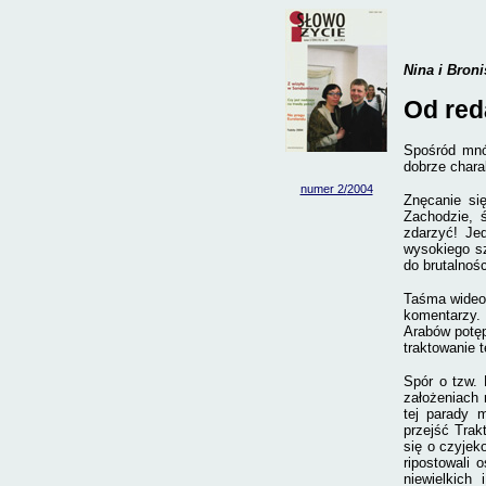
Nina i Bron
Od red
Spośród mnós
dobrze chara
numer 2/
2004
Znęcanie si
Zachodzie, ś
zdarzyć! Je
wysokiego sz
do brutalnoś
Taśma wideo 
komentarzy.
Arabów potęp
traktowanie t
Spór o tzw.
założeniach
tej parady 
przejść Trak
się o czyjek
ripostowali 
niewielkich