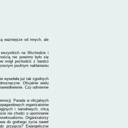
są ważniejsze od innych, ale
 wszystkich na Wschodzie i
wnością nie powinno było się
iów mógł pochodzić z bardzo
oczesnym poufnym nakłanianiu
ie wywołała już tak zgodnych
noznaczne. Oficjalnie wielu
rawiedliwienie. Czy odmienne
mocji. Parada w oficjalnych
ropagandowych organizatorów
igijnych i narodowych, chcą
ocie nie chodzi o upominanie
moseksualizmu. Organizatorzy
prawa do godnego życia nawet
do przyjęcia? Ewangeliczne