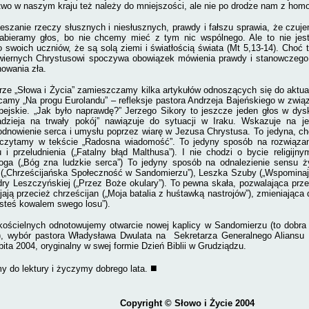
two w naszym kraju też należy do mniejszości, ale nie po drodze nam z hom
eszanie rzeczy słusznych i niesłusznych, prawdy i fałszu sprawia, że czuje
zabieramy głos, bo nie chcemy mieć z tym nic wspólnego. Ale to nie je
o swoich uczniów, że są solą ziemi i światłością świata (Mt 5,13-14). Choć 
 wiernych Chrystusowi spoczywa obowiązek mówienia prawdy i stanowczego 
tnowania zła.
e „Słowa i Życia” zamieszczamy kilka artykułów odnoszących się do aktua
amy „Na progu Eurolandu” – refleksje pastora Andrzeja Bajeńskiego w zwi
pejskie. „Jak było naprawdę?” Jerzego Sikory to jeszcze jeden głos w dysku
adzieja na trwały pokój” nawiązuje do sytuacji w Iraku. Wskazuje na j
odnowienie serca i umysłu poprzez wiarę w Jezusa Chrystusa. To jedyna, c
czytamy w tekście „Radosna wiadomość”. To jedyny sposób na rozwiązani
u i przeludnienia („Fatalny błąd Malthusa”). I nie chodzi o bycie religijn
oga („Bóg zna ludzkie serca”) To jedyny sposób na odnalezienie sensu ży
„Chrześcijańska Społeczność w Sandomierzu”), Leszka Szuby („Wspominając
ry Leszczyńskiej („Przez Boże okulary”). To pewna skała, pozwalająca prze
jają przecież chrześcijan („Moja batalia z huśtawką nastrojów”), zmieniająca
esteś kowalem swego losu”).
ościelnych odnotowujemy otwarcie nowej kaplicy w Sandomierzu (to dobra 
), wybór pastora Władysława Dwulata na
Sekretarza Generalnego Aliansu 
bita 2004, oryginalny w swej formie Dzień Biblii w Grudziądzu.
■
 do lektury i życzymy dobrego lata.
Copyright
© Słowo i Życie 2004