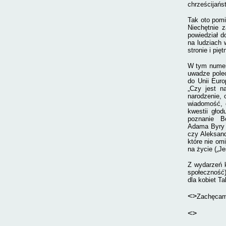
chrześcijańs
Tak oto pomi
Niechętnie 
powiedział d
na ludziach
stronie i pię
W tym numerz
uwadze polec
do Unii Euro
„Czy jest n
narodzenie, 
wiadomość, 
kwestii głod
poznanie
B
Adama Byry (
czy Aleksand
które nie omi
na życie („J
Z wydarzeń k
społeczność
dla kobiet Ta
<>
Zachęcamy
<>