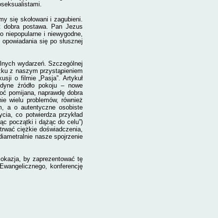
oseksualistami.
my się skołowani i zagubieni.
st dobra postawa. Pan Jezus
to niepopularne i niewygodne,
opowiadania się po słusznej
lnych wydarzeń. Szczególnej
ązku z naszym przystąpieniem
sji o filmie „Pasja”. Artykuł
edyne źródło pokoju – nowe
hoć pomijana, naprawdę dobra
e wielu problemów, również
ym, a o autentyczne osobiste
cia, co potwierdza przykład
 początki i dążąc do celu”)
trwać ciężkie doświadczenia,
 diametralnie nasze spojrzenie
okazja, by zaprezentować tę
Ewangelicznego, konferencję