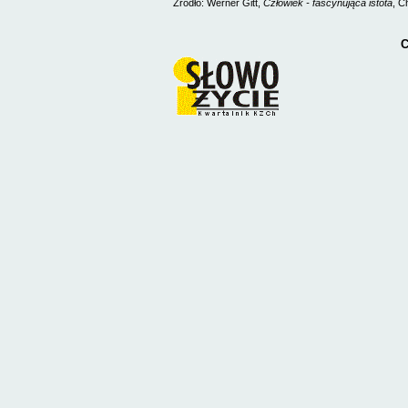
Źródło: Werner Gitt,
Człowiek - fascynująca istota
, C
C