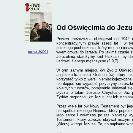
Od Oświęcimia do Jezu
Pewien mężczyzna obsługiwał od 1942 d
koncentracyjnym prawie sześć lat i w t
polskiego pochodzenia, który mocno nienawi
numer 2/
2004
wyemigrował do Izraela. Po jakimś czasie z
Jerozolimą starożytny król Hiskiasz, by 
uzdrowił ślepego mężczyznę (J 9,7).
W tym samym miejscu ów Żyd z Oświęcimi
angielsko-francuski) Gedeonitów, który j
korzystać tylko z wersji niemieckojęzycznej
nie dające się wyjaśnić przyczyny przeszk
kolejnych turystów, potajemnie oddawał si
słyszał o takim Jezusie Chrystusie. Już 
Żydów, rozpoznał, że Jezus jest ich Mesja
Przez wiele lat ów Nowy Testament był je
nie spotkał młodego Niemca, który poprosi
jego serce i wówczas po raz pierwszy wy
Testament, który zawsze ukrywał niczym 
„Wierzę w tego Jezusa. To, co napisano w t