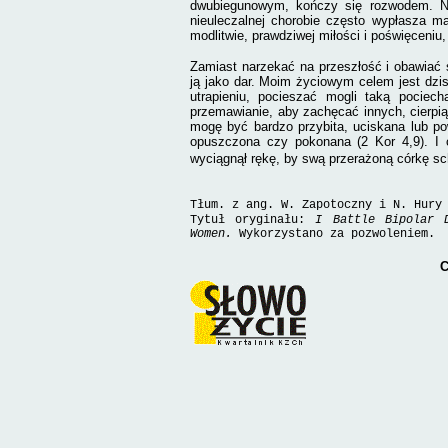
dwubiegunowym, kończy się rozwodem. Nie
nieuleczalnej chorobie często wypłasza m
modlitwie, prawdziwej miłości i poświęceniu,
Zamiast narzekać na przeszłość i obawiać si
ją jako dar. Moim życiowym celem jest dzis
utrapieniu, pocieszać mogli taką pociec
przemawianie, aby zachęcać innych, cierpią
mogę być bardzo przybita, uciskana lub p
opuszczona czy pokonana (2 Kor 4,9). I 
wyciągnął rękę, by swą przerażoną córkę sc
Tłum. z ang. W. Zapotoczny i N. Hury
Tytuł oryginału:
I Battle Bipolar D
Women.
Wykorzystano za pozwoleniem.
C