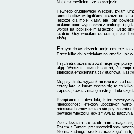
Najpierw myślałam, że to przejdzie.
Pewnego grudniowego wieczoru byłam umó
samochodów, wstąpiliśmy jeszcze do kilku
jeszcze dla mojej klasy, ale Tom powied
piskiem opon wyjechałam z parkingu i pędz
wprost na pobliskie miasteczko. Ostro skr
jezdnię. Gdy wróciłam do domu, moje dłon
skórę.
P
o tym doświadczeniu moje nastroje zaczę
Przez kilka dni siedziałam na krześle, jak
Psychiatra przeanalizował moje symptomy i
ulgą. Wreszcie powiedziano mi, że moje
słabością emocjonalną czy duchową. Nastroj
Mój psychiatra wyjaśnił mi również, że huśt
cztery lata, a innym zdarza się to co kilk
zapoczątkować zmianę nastroju. Leki często
Przepisano mi dwa leki, które wywoływał
niedogodności efektów ubocznych warto 
miesiącach znów czułam się psychicznie sil
pewnego wieczoru, gdy zmywając naczynia z
Zdecydowałam, że jeżeli mam zmagać się 
Razem z Tomem przeprowadziliśmy rozeznan
Nie ma żadnego „środka zaradczego” na tę c