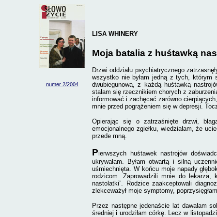
LISA WHINERY
Moja batalia z huśtawką nas
Drzwi oddziału psychiatrycznego zatrzasnęł
wszystko nie byłam jedną z tych, którym 
dwubiegunową, z każdą huśtawką nastrojów
numer 2/
2004
stałam się rzecznikiem chorych z zaburzeni
informować i zachęcać zarówno cierpiących, j
mnie przed pogrążeniem się w depresji. Toc
Opierając się o zatrzaśnięte drzwi, bł
emocjonalnego zgiełku, wiedziałam, że uci
przede mną.
P
ierwszych huśtawek nastrojów doświadcz
ukrywałam. Byłam otwartą i silną uczenn
uśmiechnięta. W końcu moje napady głębok
rodzicom. Zaprowadzili mnie do lekarza, 
nastolatki”. Rodzice zaakceptowali diagno
zlekceważył moje symptomy, poprzysięgłam 
Przez następne jedenaście lat dawałam s
średniej i urodziłam córkę. Lecz w listopad