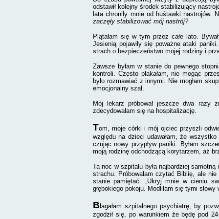
odstawił kolejny środek stabilizujący nastro
lata chroniły mnie od huśtawki nastrojów. 
zaczęły stabilizować mój nastrój?
Plątałam się w tym przez całe lato. Bywa
Jesienią pojawiły się poważne ataki panik
strach o bezpieczeństwo mojej rodziny i prz
Zawsze byłam w stanie do pewnego stopni
kontroli. Często płakałam, nie mogąc prz
było rozmawiać z innymi. Nie mogłam skupić
emocjonalny szał.
Mój lekarz próbował jeszcze dwa razy z
zdecydowałam się na hospitalizację.
T
om, moje córki i mój ojciec przyszli odw
względu na dzieci udawałam, że wszystko 
czując nowy przypływ paniki. Byłam szcze
moją rodzinę odchodzącą korytarzem, aż br
Ta noc w szpitalu była najbardziej samotną
strachu. Próbowałam czytać Biblię, ale ni
stanie pamiętać: „Ukryj mnie w cieniu sw
głębokiego pokoju. Modliłam się tymi słowy
B
łagałam szpitalnego psychiatrę, by pozw
zgodził się, po warunkiem że będę pod 24-