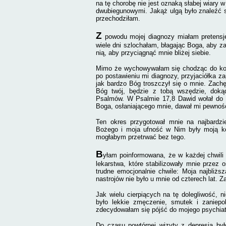
na tę chorobę nie jest oznaką słabej wiary
dwubiegunowymi. Jakąż ulgą było znaleźć si
przechodziłam.
Z
powodu mojej diagnozy miałam pretensj
wiele dni szlochałam, błagając Boga, aby za
nią, aby przyciągnąć mnie bliżej siebie.
Mimo że wychowywałam się chodząc do kości
po postawieniu mi diagnozy, przyjaciółka za
jak bardzo Bóg troszczył się o mnie. Zachę
Bóg twój, będzie z tobą wszędzie, dokąd
Psalmów. W Psalmie 17,8 Dawid wołał do B
Boga, osłaniającego mnie, dawał mi pewnoś
Ten okres przygotował mnie na najbardz
Bożego i moja ufność w Nim były moją ko
mogłabym przetrwać bez tego.
B
yłam poinformowana, że w każdej chwili
lekarstwa, które stabilizowały mnie przez 
trudne emocjonalnie chwile: Moja najbliż
nastrojów nie było u mnie od czterech lat. Z
Jak wielu cierpiących na tę dolegliwość,
było lekkie zmęczenie, smutek i zaniepok
zdecydowałam się pójść do mojego psychiatr
Do czasu powtórnej wizyty z depresją było