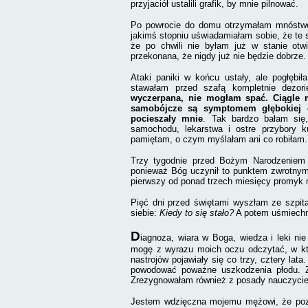
przyjaciół ustalili grafik, by mnie pilnować.
Po powrocie do domu otrzymałam mnóstwo 
jakimś stopniu uświadamiałam sobie, że te 
że po chwili nie byłam już w stanie otw
przekonana, że nigdy już nie będzie dobrze.
Ataki paniki w końcu ustały, ale pogłębi
stawałam przed szafą kompletnie dezor
wyczerpana, nie mogłam spać. Ciągle n
samobójcze są symptomem głębokiej de
pocieszały mnie
. Tak bardzo bałam się
samochodu, lekarstwa i ostre przybory k
pamiętam, o czym myślałam ani co robiłam.
Trzy tygodnie przed Bożym Narodzeniem r
ponieważ Bóg uczynił to punktem zwrotnym
pierwszy od ponad trzech miesięcy promyk n
Pięć dni przed świętami wyszłam ze szpita
siebie:
Kiedy to się stało?
A potem uśmiechn
D
iagnoza, wiara w Boga, wiedza i leki n
mogę z wyrazu moich oczu odczytać, w któ
nastrojów pojawiały się co trzy, cztery la
powodować poważne uszkodzenia płodu. Z
Zrezygnowałam również z posady nauczyciel
Jestem wdzięczna mojemu mężowi, że pozo