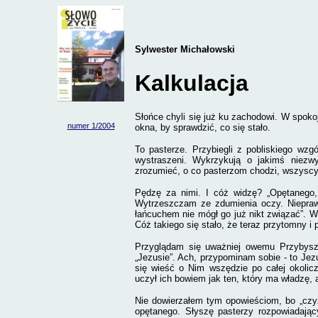
Sylwester Michałowski
Kalkulacja
Słońce chyli się już ku zachodowi. W spok
numer 1/2004
okna, by sprawdzić, co się stało.
To pasterze. Przybiegli z pobliskiego wz
wystraszeni. Wykrzykują o jakimś niezw
zrozumieć, o co pasterzom chodzi, wszyscy 
Pędzę za nimi.
I cóż widzę? „Opętanego, 
Wytrzeszczam ze zdumienia oczy. Niepraw
łańcuchem nie mógł go już nikt związać”. W
Cóż takiego się stało, że teraz przytomny i 
Przyglądam się uważniej owemu Przybyszo
„Jezusie”. Ach, przypominam sobie - to Jez
się wieść o Nim wszędzie po całej okoliczn
uczył ich bowiem jak ten, który ma władzę, a
Nie dowierzałem tym opowieściom, bo „czyż
opętanego. Słyszę pasterzy rozpowiadając