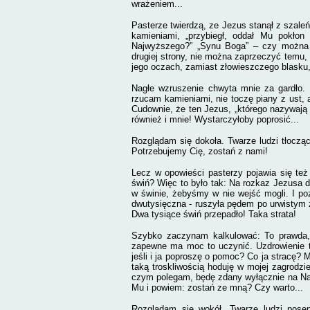
wrażeniem...
Pasterze twierdzą, ze Jezus stanął z szale
kamieniami, „przybiegł, oddał Mu pokło
Najwyższego?” „Synu Boga” – czy można 
drugiej strony, nie można zaprzeczyć temu, 
jego oczach, zamiast złowieszczego blasku,
Nagłe wzruszenie chwyta mnie za gardło. 
rzucam kamieniami, nie toczę piany z ust, a
C
udownie, że ten Jezus, „którego nazywaj
również i mnie! Wystarczyłoby poprosić...
Rozglądam się dokoła. Twarze ludzi tłocz
Potrzebujemy Cię, zostań z nami!
Lecz w opowieści pasterzy pojawia się też 
świń? Więc to było tak: Na rozkaz Jezusa d
w świnie, żebyśmy w nie wejść mogli. I poz
dwutysięczna - ruszyła pędem po urwistym z
Dwa tysiące świń przepadło! Taka strata!
Szybko zaczynam kalkulować: To prawda, 
zapewne ma moc to uczynić. Uzdrowienie ta
jeśli i ja poproszę o pomoc? Co ja stracę? 
taką troskliwością hoduję w mojej zagrod
czym polegam, będę zdany wyłącznie na Na
Mu i powiem: zostań ze mną? Czy warto...
Rozglądam się wokół. Twarze ludzi posę