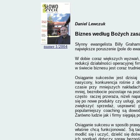
Daniel Lewczuk
Biznes według Bożych zas
Słynny ewangelista Billy Graham
numer
1/2004
największe poruszenie (pole do ewa
W dobie coraz większych wyzwań, z
redukcji działalności operacyjnej f
w świecie biznesu jest coraz trudni
Osiąganie sukcesów jest dzisiaj 
nasycony, konkurencja rośnie z dn
czasie przy mniejszych nakładac
mniej, bezrobocie pozostaje na poz
często
raczej przeraża, niżeli na
się po nowe produkty czy usługi, 
zwiększyć sprzedaż, usprawnić p
popularniejszy coaching są dowo
Zarówno ludzie jak i firmy sięgają 
Osiąganie sukcesu w sposób prawy 
właśnie chcą funkcjonować. Są tac
modlić się i uczyć, dzielić się d
ich spotkań dotyczy spraw bezpoś