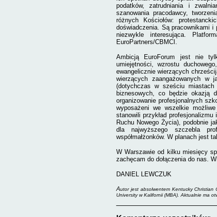
podatków, zatrudniania i zwalni
szanowania pracodawcy, tworzeni
różnych Kościołów: protestancki
doświadczenia. Są pracownikami i 
niezwykle interesująca. Platfo
EuroPartners/CBMCI.
Ambicją EuroForum jest nie tylk
umiejętności, wzrostu duchowego
ewangelicznie wierzących chrześcij
wierzących zaangażowanych w ja
(dotychczas w sześciu miastach 
biznesowych, co będzie okazją d
organizowanie profesjonalnych szk
wyposażeni we wszelkie możliwe
stanowili przykład profesjonalizmu
Ruchu Nowego Życia), podobnie jak
dla najwyższego szczebla profe
współmałżonków. W planach jest ta
W Warszawie od kilku miesięcy sp
zachęcam do dołączenia do nas. Wię
DANIEL LEWCZUK
A
utor jest absolwentem Kentucky Christian C
University w Kalifornii (MBA). Aktualnie ma o
_______________________