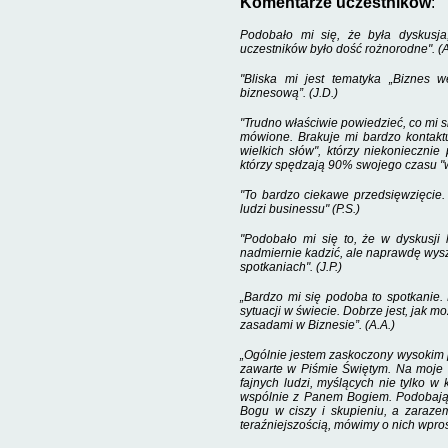
Komentarze uczestników
:
Podobało mi się, że była dyskusj
uczestników było dość rożnorodne". (A
"Bliska mi jest tematyka „Biznes w
biznesową”. (J.D.)
"Trudno właściwie powiedzieć, co mi si
mówione. Brakuje mi bardzo kontaktu
wielkich słów", którzy niekoniecznie
którzy spędzają 90% swojego czasu "w 
"To bardzo ciekawe przedsięwzięcie. 
ludzi businessu" (P.S.)
"Podobało mi się to, że w dyskusji 
nadmiernie kadzić, ale naprawdę wys
spotkaniach". (J.P.)
„Bardzo mi się podoba to spotkanie.
sytuacji w świecie. Dobrze jest, jak m
zasadami w
Biznesie”. (A.A.)
„Ogólnie jestem zaskoczony wysokim p
zawarte w Piśmie Świętym. Na moje w
fajnych ludzi, myślących nie tylko w 
wspólnie z Panem Bogiem. Podobają m
Bogu w ciszy i skupieniu, a zaraz
teraźniejszością, mówimy o nich wprost