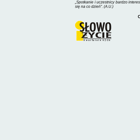
„S
potkanie i uczestnicy bardzo interesu
się na co dzień
”. (A.U.)
C