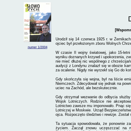
[Wspomni
Urodził się 14 czerwca 1925 r. w Żernikac
ojciec był przełożonym zboru Wolnych Chrze
numer 1/2004
W czasie II wojny światowej, jako 15-let
wyniku doznanych krzywd i upokorzenia, zw
nie mieć dłużej nic wspólnego z chrześcija
audycji z Londynu znalazł się w obozie ka
za ocalenie. Nigdy nie wyrzekł się Go do ko
Gdy skończyła się wojna, był na liście em
Niemczech. Zdecydował się jednak na powrót
uciec na Zachód, ale bezskutecznie.
Gdy otrzymał wezwanie do odbycia służby 
Wojsk Lotniczych. Rodzice nie akceptowa
Lotnictwo zawsze mu imponowało. Pnąc się 
Lotniczej w Moskwie. Urząd Bezpieczeństwa 
ojca. Rozpoczęto śledztwo i rewizje. Został 
Ta sytuacja spowodowała, że ponownie za
życiem. Zaczął znowu uczęszczać na na