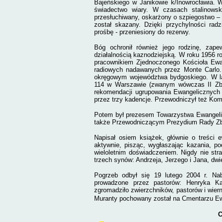
Bajeńskiego w Janikowie k/Inowrocławia. 
świadectwo wiary. W czasach stalinowski
przesłuchiwany, oskarżony o szpiegostwo – d
został skazany. Dzięki przychylności rad
prośbę - przeniesiony do rezerwy.
Bóg ochronił również jego rodzinę, zape
działalnością kaznodziejską. W roku 1956 r
pracownikiem Zjednoczonego Kościoła Ewan
radiowych nadawanych przez Monte Carlo. 
okręgowym województwa bydgoskiego. W la
114 w Warszawie (zwanym wówczas II Zb
rekomendacji ugrupowania Ewangelicznych 
przez trzy kadencje. Przewodniczył też Ko
Potem był prezesem Towarzystwa Ewangeli
także Przewodniczącym Prezydium Rady Zbor
Napisał osiem książek, głównie o treści e
aktywnie, pisząc, wygłaszając kazania, po
wieloletnim doświadczeniem. Nigdy nie stra
trzech synów: Andrzeja, Jerzego i Jana, dwi
Pogrzeb odbył się 19 lutego 2004 r. Na
prowadzone przez pastorów: Henryka Ka
zgromadziło zwierzchników, pastorów i wiern
Muranty pochowany został na Cmentarzu Ew
C