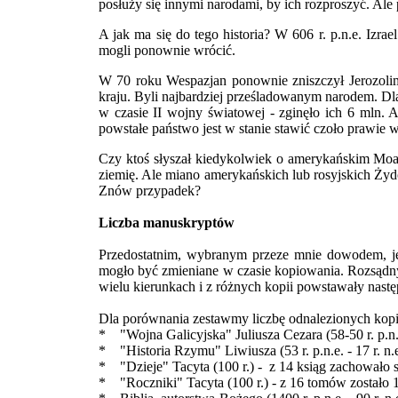
posłuży się innymi narodami, by ich rozproszyć. Ale
A jak ma się do tego historia? W 606 r. p.n.e. Izrae
mogli ponownie wrócić.
W 70 roku Wespazjan ponownie zniszczył Jerozolimę 
kraju. Byli najbardziej prześladowanym narodem. Dla
w czasie II wojny światowej - zginęło ich 6 mln. 
powstałe państwo jest w stanie stawić czoło prawi
Czy ktoś słyszał kiedykolwiek o amerykańskim Moabi
ziemię. Ale miano amerykańskich lub rosyjskich Żydó
Znów przypadek?
Liczba manuskryptów
Przedostatnim, wybranym przeze mnie dowodem, jes
mogło być zmieniane w czasie kopiowania. Rozsądny a
wielu kierunkach i z różnych kopii powstawały następ
Dla porównania zestawmy liczbę odnalezionych kopii
* "Wojna Galicyjska" Juliusza Cezara (58-50 r. p.n.e
* "Historia Rzymu" Liwiusza (53 r. p.n.e. - 17 r. n.
* "Dzieje" Tacyta (100 r.) - z 14 ksiąg zachowało si
* "Roczniki" Tacyta (100 r.) - z 16 tomów zostało 1