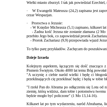
Wielki miasto zburzył. I tak jak powiedzial Ezechie
· W Ewangelii Mateusza (24,2) zapisana jest zapowie
cezar Wespazjan.
· Proroctwa o Jezusie:
- W Księdze Micheasza (5,1) zapisano, kilkaset lat 
- Żadna kość Jezusa nie zostanie złamana (2 Mo 12,
przebito Jego bok, co zapowiedział prorok Zachariasz
- Prorok Zachariasz (9,9) przepowiada wjazd Jezusa
To tylko parę przykładów. Zachęcam do poszukiwani
Dzieje Izraela
Kolejnym aspektem, łączącym się dość znacząco z 
Pismem Świętym. Około 4000 lat temu Bóg powołał 
"A uczynię z ciebie naród wielki i będę ci błogosł
przeklinających cię przeklinać będę; i będą w tobie
"I rzekł Pan do Abrama po odłączeniu się Lota od ni
ziemię, którą widzisz, dam tobie i potomstwu twemu 
będzie mogło być policzone" (1 Mo 13,14-16).
Kilkaset lat po tym wydarzeniu, naród Abrahama, li