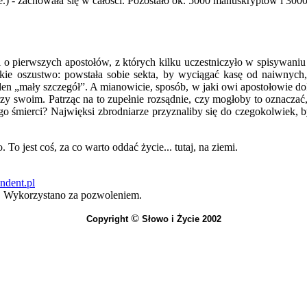
.e.) - zachowała się w całości. Pozostało ok. 5000 manuskryptów i 300
dzi o pierwszych apostołów, z których kilku uczestniczyło w spisyw
lkie oszustwo: powstała sobie sekta, by wyciągać kasę od naiwnych
den „mały szczegół”. A mianowicie, sposób, w jaki owi apostołowie do
ię przy swoim. Patrząc na to zupełnie rozsądnie, czy mogłoby to oznacz
go śmierci? Najwięksi zbrodniarze przyznaliby się do czegokolwiek, b
To jest coś, za co warto oddać życie... tutaj, na ziemi.
dent.pl
”. Wykorzystano za pozwoleniem.
©
Copyright
Słowo i Życie 2002