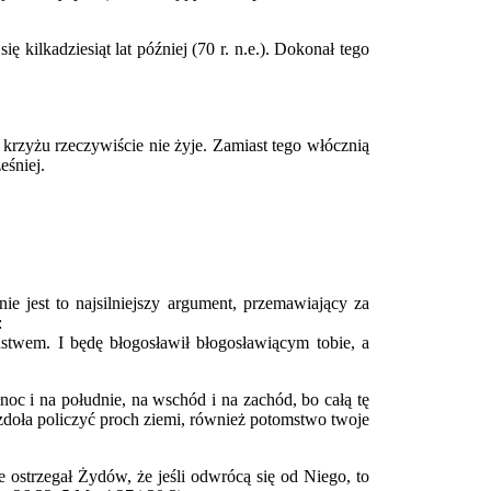
kilkadziesiąt lat później (70 r. n.e.). Dokonał tego
krzyżu rzeczywiście nie żyje. Zamiast tego włócznią
eśniej.
 jest to najsilniejszy argument, przemawiający za
:
eństwem. I będę błogosławił błogosławiącym tobie, a
noc i na południe, na wschód i na zachód, bo całą tę
 zdoła policzyć proch ziemi, również potomstwo twoje
 ostrzegał Żydów, że jeśli odwrócą się od Niego, to