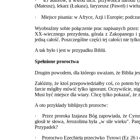
· 45 autorów, a wśród nich: przywódca narodu (Mo
(Mateusz), lekarz (Łukasz), faryzeusz (Paweł) i wiel
· Miejsce pisania: w Afryce, Azji i Europie; podcza
Wyobraźmy sobie połączenie prac napisanych przez: 
XX-wiecznego prezydenta, górala z Zakopanego i p
jedną całość. Poszczególne części tej całości nie tyl
A tak było i jest w przypadku Biblii.
Spełnione proroctwa
Drugim powodem, dla którego uważam, że Biblia jest 
Załóżmy, że ktoś przepowiedziałby coś, co potem by 
farcie mógłby mówić tylko ignorant. Oczywiście, ni
Musi być miejsce dla wiary. Chcę tylko pokazać, że 
A oto przykłady biblijnych proroctw:
· Przez proroka Izajasza Bóg zapowiada, że Cyrus, w
głosił te słowa, Jerozolima była „w sile wieku". Pa
Przypadek?
· Proroctwo Ezechiela przeciwko Tyrowi (Ez 26 i dal