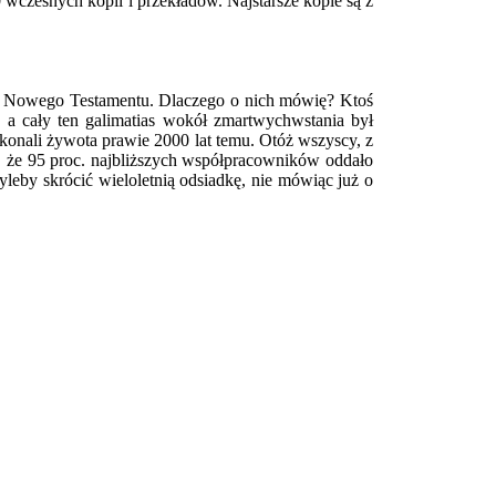
0 wczesnych kopii i przekładów. Najstarsze kopie są z
aniu Nowego Testamentu. Dlaczego o nich mówię? Ktoś
, a cały ten galimatias wokół zmartwychwstania był
konali żywota prawie 2000 lat temu. Otóż wszyscy, z
ać, że 95 proc. najbliższych współpracowników oddało
yleby skrócić wieloletnią odsiadkę, nie mówiąc już o