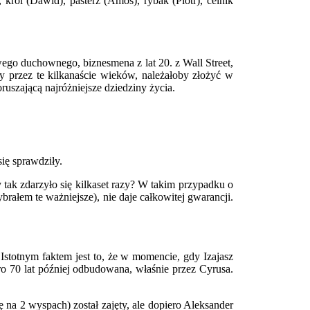
ól (Dawid), pasterz (Amos), rybak (Piotr), celnik
ego duchownego, biznesmena z lat 20. z Wall Street,
 przez te kilkanaście wieków, należałoby złożyć w
ruszającą najróżniejsze dziedziny życia.
ię sprawdziły.
 tak zdarzyło się kilkaset razy? W takim przypadku o
ałem te ważniejsze), nie daje całkowitej gwarancji.
 Istotnym faktem jest to, że w momencie, gdy Izajasz
ero 70 lat później odbudowana, właśnie przez Cyrusa.
 na 2 wyspach) został zajęty, ale dopiero Aleksander