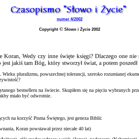
numer 4/2002
©
Copyright
Słowo i Życie 2002
e Koran, Wedy czy inne święte księgi? Dlaczego one ni
est jakiś tam Bóg, który stworzył świat, a potem poszedł 
Wieku pluralizmu, powszechnej tolerancji, szeroko rozumianej ekum
zywistość?
czytanego bestselleru na świecie. Skupiłem się na pięciu wybranych pr
jakby miało być odwrotnie.
ch na korzyść Pisma Świętego, jest geneza Biblii:
ównania, Koran powstawał przez niecałe 40 lat)