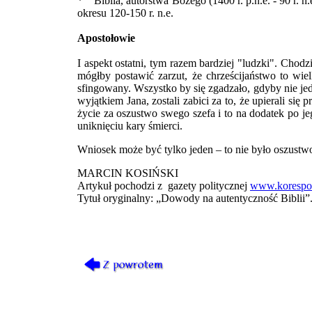
* Biblia, autorstwa Bożego (1400 r. p.n.e. - 90 r. n
okresu 120-150 r. n.e.
Apostołowie
I aspekt ostatni, tym razem bardziej "ludzki". Cho
mógłby postawić zarzut, że chrześcijaństwo to wie
sfingowany. Wszystko by się zgadzało, gdyby nie je
wyjątkiem Jana, zostali zabici za to, że upierali s
życie za oszustwo swego szefa i to na dodatek po je
uniknięciu kary śmierci.
Wniosek może być tylko jeden – to nie było oszustwo. 
MARCIN KOSIŃSKI
Artykuł pochodzi z gazety politycznej
www.korespon
Tytuł oryginalny: „Dowody na autentyczność Biblii