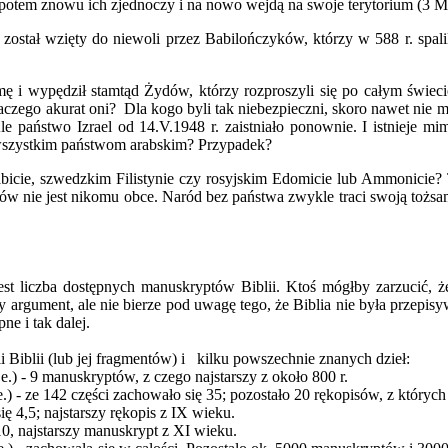
 potem znowu ich zjednoczy i na nowo wejdą na swoje terytorium (3 Mo
l został wzięty do niewoli przez Babilończyków, którzy w 588 r. spalili
i wypędził stamtąd Żydów, którzy rozproszyli się po całym świecie. 
czego akurat oni? Dla kogo byli tak niebezpieczni, skoro nawet nie m
Ale państwo Izrael od 14.V.1948 r. zaistniało ponownie. I istnieje 
e wszystkim państwom arabskim? Przypadek?
cie, szwedzkim Filistynie czy rosyjskim Edomicie lub Ammonicie? To p
w nie jest nikomu obce. Naród bez państwa zwykle traci swoją tożsam
t liczba dostępnych manuskryptów Biblii. Ktoś mógłby zarzucić, ż
rgument, ale nie bierze pod uwagę tego, że Biblia nie była przepisyw
ne i tak dalej.
 Biblii (lub jej fragmentów) i kilku powszechnie znanych dzieł:
.) - 9 manuskryptów, z czego najstarszy z około 800 r.
e.) - ze 142 części zachowało się 35; pozostało 20 rękopisów, z któryc
ę 4,5; najstarszy rękopis z IX wieku.
0, najstarszy manuskrypt z XI wieku.