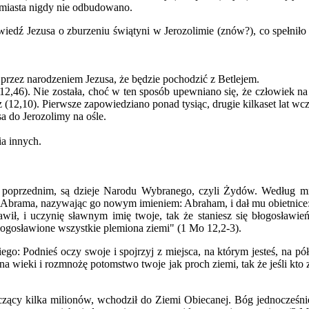
l, miasta nigdy nie odbudowano.
dź Jezusa o zburzeniu świątyni w Jerozolimie (znów?), co spełniło się 
przez narodzeniem Jezusa, że będzie pochodzić z Betlejem.
46). Nie została, choć w ten sposób upewniano się, że człowiek na 
 (12,10). Pierwsze zapowiedziano ponad tysiąc, drugie kilkaset lat wcz
 do Jerozolimy na ośle.
a innych.
poprzednim, są dzieje Narodu Wybranego, czyli Żydów. Według mnie
Abrama, nazywając go nowym imieniem: Abraham, i dał mu obietnice
awił, i uczynię sławnym imię twoje, tak że staniesz się błogosławi
 błogosławione wszystkie plemiona ziemi" (1 Mo 12,2-3).
ego: Podnieś oczy swoje i spojrzyj z miejsca, na którym jesteś, na pół
na wieki i rozmnożę potomstwo twoje jak proch ziemi, tak że jeśli kto
czący kilka milionów, wchodził do Ziemi Obiecanej. Bóg jednocześnie