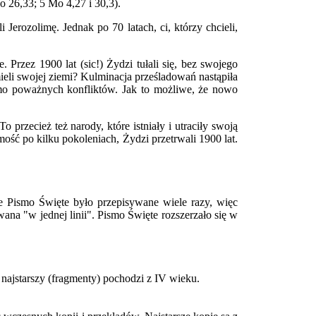
 26,33; 5 Mo 4,27 i 30,3).
 Jerozolimę. Jednak po 70 latach, ci, którzy chcieli,
Przez 1900 lat (sic!) Żydzi tułali się, bez swojego
ieli swojej ziemi? Kulminacja prześladowań nastąpiła
mimo poważnych konfliktów. Jak to możliwe, że nowo
rzecież też narody, które istniały i utraciły swoją
ość po kilku pokoleniach, Żydzi przetrwali 1900 lat.
e Pismo Święte było przepisywane wiele razy, więc
ana "w jednej linii". Pismo Święte rozszerzało się w
h najstarszy (fragmenty) pochodzi z IV wieku.