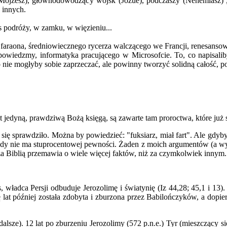
jżesz), głównodowodzący wojsk (Jozue), podczaszy (Nehemiasz) , kr
u innych.
s podróży, w zamku, w więzieniu...
faraona, średniowiecznego rycerza walczącego we Francji, renesansow
owiedzmy, informatyka pracującego w Microsofcie. To, co napisaliby
ko nie mogłyby sobie zaprzeczać, ale powinny tworzyć solidną całość, po
jedyną, prawdziwą Bożą księgą, są zawarte tam proroctwa, które już s
się sprawdziło. Można by powiedzieć: "fuksiarz, miał fart". Ale gdyby
gdy nie ma stuprocentowej pewności. Żaden z moich argumentów (a wybr
za Biblią przemawia o wiele więcej faktów, niż za czymkolwiek innym.
ładca Persji odbuduje Jerozolimę i światynię (Iz 44,28; 45,1 i 13).
rę lat później została zdobyta i zburzona przez Babilończyków, a dopi
sze). 12 lat po zburzeniu Jerozolimy (572 p.n.e.) Tyr (mieszczący się