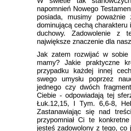
W świetle tak stanowczych
napomnień Nowego Testamentu
posiada, musimy poważnie z
dominującą cechą charakteru i
duchowy. Zadowolenie z t
największe znaczenie dla nas
Jak zatem rozwijać w sobie
mamy? Jakie praktyczne kr
przypadku każdej innej cec
swego umysłu poprzez nauc
jednego czy dwóch fragment
Ciebie - odpowiadają tej sf
Łuk.12,15, I Tym. 6,6-8, Heb
Zastanawiając się nad treś
przypomniał Ci te konkretne
jesteś zadowolony z tego, co 