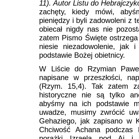
11). Autor Listu do Hebrajczy
zachęty, kiedy mówi, abyś
pieniędzy i byli zadowoleni z
obiecał nigdy nas nie pozost
zatem Pismo Święte ostrzega 
niesie niezadowolenie, jak
podstawie Bożej obietnicy.
W Liście do Rzymian Paweł
napisane w przeszłości, na
(Rzym. 15,4). Tak zatem z
historyczne nie są tylko an
abyśmy na ich podstawie m
uwadze, musimy zwrócić uwa
Gehaziego, jak zapisano w K
Chciwość Achana podczas b
porażki Izraela pod Aj i 