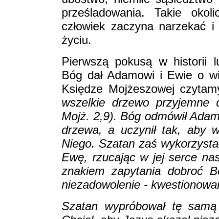
prześladowania. Takie okol
człowiek zaczyna narzekać 
życiu.
Pierwszą pokusą w historii 
Bóg dał Adamowi i Ewie o wie
Księdze Mojżeszowej czyta
wszelkie drzewo przyjemne d
Mojż. 2,9). Bóg odmówił Adam
drzewa, a uczynił tak, aby
Niego. Szatan zaś wykorzystał
Ewę, rzucając w jej serce na
znakiem zapytania dobroć B
niezadowolenie - kwestionowa
Szatan wypróbował tę samą 