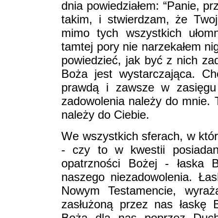
dnia powiedziałem: “Panie, prz
takim, i stwierdzam, że Twoj
mimo tych wszystkich ułomn
tamtej pory nie narzekałem ni
powiedzieć, jak być z nich z
Boża jest wystarczająca. Ch
prawdą i zawsze w zasięgu 
zadowolenia należy do mnie. 
należy do Ciebie.
We wszystkich sferach, w któ
- czy to w kwestii posiada
opatrzności Bożej - łaska 
naszego niezadowolenia. Łas
Nowym Testamencie, wyraża 
zasłużoną przez nas łaskę 
Bożą dla nas poprzez Duch