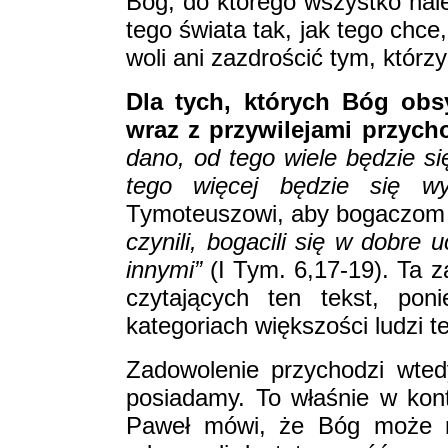
Bóg, do którego wszystko nal
tego świata tak, jak tego ch
woli ani zazdrościć tym, którz
Dla tych, których Bóg obs
wraz z przywilejami przyc
dano, od tego wiele będzie s
tego więcej będzie się w
Tymoteuszowi, aby bogaczom 
czynili, bogacili się w dobre uc
innymi”
(I Tym. 6,17-19). Ta 
czytających ten tekst, pon
kategoriach większości ludzi t
Zadowolenie przychodzi wted
posiadamy. To właśnie w kont
Paweł mówi, że Bóg może na