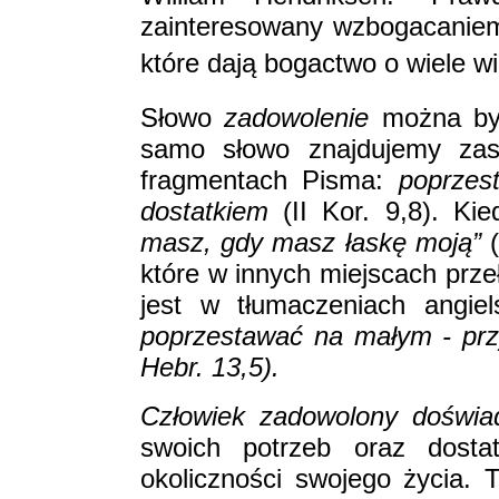
zainteresowany wzbogacaniem
które dają bogactwo o wiele wi
Słowo
zadowolenie
można by 
samo słowo znajdujemy zas
fragmentach Pisma:
poprze
dostatkiem
(II Kor. 9,8). K
masz, gdy masz łaskę moją”
(
które w innych miejscach prze
jest w tłumaczeniach angie
poprzestawać na małym - przyp
Hebr. 13,5).
Człowiek zadowolony doświ
swoich potrzeb oraz dost
okoliczności swojego życia. 