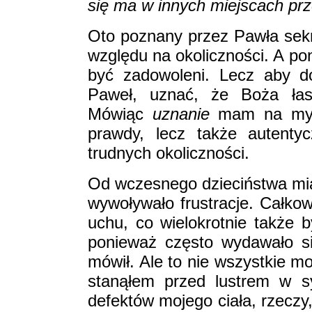
się ma w innych miejscach prz
Oto poznany przez Pawła sekr
względu na okoliczności. A p
być zadowoleni. Lecz aby d
Paweł, uznać, że Boża łask
Mówiąc
uznanie
mam na myśli
prawdy, lecz także autenty
trudnych okoliczności.
Od wczesnego dzieciństwa mi
wywoływało frustracje. Całkow
uchu, co wielokrotnie także
ponieważ często wydawało si
mówił. Ale to nie wszystkie 
stanąłem przed lustrem w s
defektów mojego ciała, rzeczy