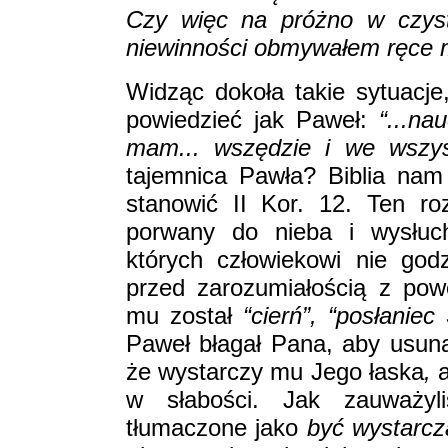
Czy więc na próżno w czys
niewinności obmywałem ręce 
Widząc dokoła takie sytuacje
powiedzieć jak Paweł:
“...n
mam... wszędzie i we wszy
tajemnica Pawła? Biblia na
stanowić II Kor. 12. Ten r
porwany do nieba i wysłuch
których człowiekowi nie god
przed zarozumiałością z pow
mu został
“cierń”, “posłaniec
Paweł błagał Pana, aby usuną
że wystarczy mu Jego łaska
,
a
w słabości. Jak zauważyl
tłumaczone jako
być wystarc