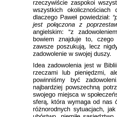
rzeczywiście zaspokoi wszyst
wszystkich okolicznościach
dlaczego Paweł powiedział:
“
jest połączona z poprzest
angielskim: “z zadowolenie
bowiem znajduje to, czego 
zawsze poszukują, lecz nigdy
zadowolenie w swojej duszy.
Idea zadowolenia jest w Bibli
rzeczami lub pieniędzmi, a
powinniśmy być zadowolen
najbardziej powszechną potr
swojego miejsca w społeczeńs
sferą, która wymaga od nas ć
różnorodnych sytuacjach, jak 
ubóstwo, niemiłe sąsiedztwo 