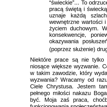
“świeckie”... To odrzu
pracą świętą i świecką
uznaje każdą szlac
wewnętrzne wartości i
życiem duchowym. W
konsekwencje, ponie
okazywania posłuszeń
(poprzez służenie) dru
Niektóre prace są nie tylko 
niosące większe wyzwanie. Co
w takim zawodzie, który wyda
wyzwania? Wracamy od razu
Ciele Chrystusa. Jestem ta
pełnego miłości nakazu Boga.
być. Moja zaś praca, choćb
funkcjonowania społeczeństwa.