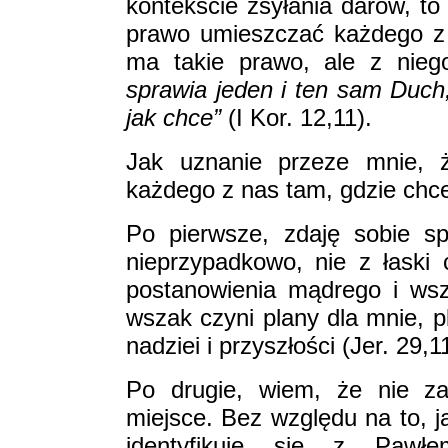
kontekście zsyłania darów, t
prawo umieszczać każdego z 
ma takie prawo, ale z nieg
sprawia jeden i ten sam Duch
jak chce”
(I Kor. 12,11).
Jak uznanie przeze mnie, 
każdego z nas tam, gdzie chc
Po pierwsze, zdaję sobie s
nieprzypadkowo, nie z łaski 
postanowienia mądrego i wsz
wszak czyni plany dla mnie, p
nadziei i przyszłości (Jer. 29,1
Po drugie, wiem, że nie z
miejsce. Bez względu na to, 
identyfikuję się z Pawł