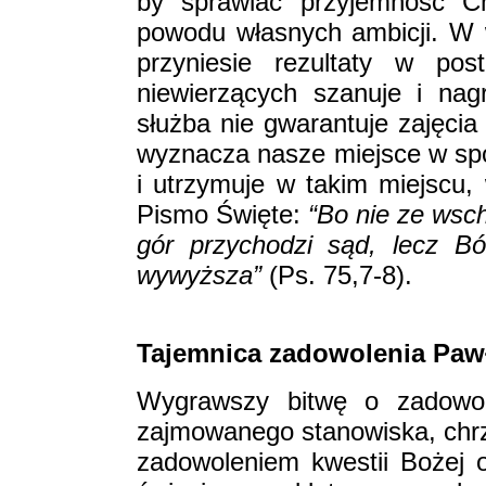
by sprawiać przyjemność Ch
powodu własnych ambicji. W 
przyniesie rezultaty w po
niewierzących szanuje i na
służba nie gwarantuje zajęcia
wyznacza nasze miejsce w sp
i utrzymuje w takim miejscu
Pismo Święte:
“Bo nie ze wsch
gór przychodzi sąd, lecz Bó
wywyższa”
(Ps. 75,7-8).
Tajemnica zadowolenia Paw
Wygrawszy bitwę o zadowole
zajmowanego stanowiska, chrz
zadowoleniem kwestii Bożej 