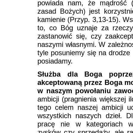
powiada nam, że mądrość (z
zasad Bożych) jest korzystni
kamienie (Przyp. 3,13-15). Wsz
to, co Bóg uznaje za rzecz
zastanowić się, czy zaakcep
naszymi własnymi. W zależnośc
tyle posuniemy się na drodze
posiadamy.
Służba dla Boga poprzez
akceptowaną przez Boga mot
w naszym powołaniu zaw
ambicji (pragnienia większej i
tego celem naszej ambicji u
wszystkich naszych dzieł. 
pracę nie w kategoriach w
zysków czy sprzedaży, ale rac