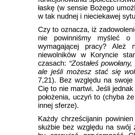
łaskę (w sensie Bożego umożl
w tak nudnej i nieciekawej sytu
Czy to oznacza, iż zadowoleni
nie powinniśmy myśleć o ba
wymagającej pracy? Ależ n
niewolników w Koryncie sta
czasach:
“Zostałeś powołany,
ale jeśli możesz stać się wo
7,21). Bez względu na swoje 
Cię to nie martwi. Jeśli jedna
położenia, uczyń to (chyba że
innej sferze).
Każdy chrześcijanin powinien
służbie bez względu na swój 