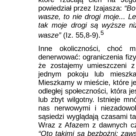
powiedział przez Izajasza:
“Bo
wasze, to nie drogi moje... L
tak moje drogi są wyższe ni
5
wasze”
(Iz. 55,8-9).
Inne okoliczności, choć 
denerwować: ograniczenia fizy
że zostajemy umieszczeni 
jednym pokoju lub mieszk
Mieszkamy w mieście, które jes
odległej społeczności, która j
lub zbyt wilgotny. Istnieje m
nas nerwowymi i niezadowol
sąsiedzi wyglądają czasami ta
Wraz z Afazem z dawnych cz
“Oto takimi są bezbożni: zaw