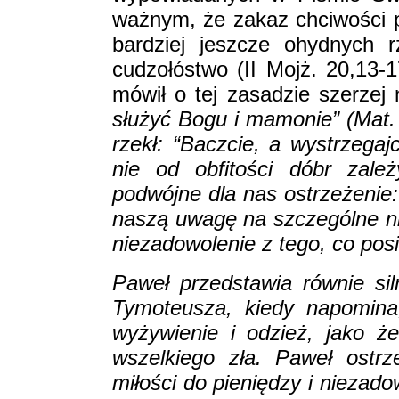
ważnym, że zakaz chciwości p
bardziej jeszcze ohydnych r
cudzołóstwo (II Mojż. 20,13
mówił o tej zasadzie szerzej n
służyć Bogu i mamonie” (Mat. 
rzekł: “Baczcie, a wystrzegajc
nie od obfitości dóbr zale
podwójne dla nas ostrzeżenie:
naszą uwagę na szczególne ni
niezadowolenie z tego, co pos
Paweł przedstawia równie sil
Tymoteusza, kiedy napomina
wyżywienie i odzież, jako ż
wszelkiego zła. Paweł ostr
miłości do pieniędzy i niezado