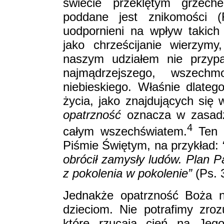
świecie przeklętym grzec
poddane jest znikomości (
uodpornieni na wpływ takich 
jako chrześcijanie wierzymy
naszym udziałem nie przypad
najmądrzejszego, wszech
niebieskiego. Właśnie dlate
życia, jako znajdujących się
opatrzność
oznacza w zasadzi
4
całym wszechświatem.
Ten f
Piśmie Świętym, na przykład:
obrócił zamysły ludów. Plan P
z pokolenia w pokolenie”
(Ps. 
Jednakże opatrzność Boża n
dzieciom. Nie potrafimy zroz
które rzucają cień na Je