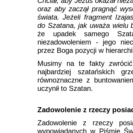
Chciał, aby Jezus okazał nie
oraz aby zaczął pragnąć wyso
świata. Jeżeli fragment Izaj
do Szatana, jak uważa wielu b
że upadek samego Szata
niezadowoleniem - jego nie
przez Boga pozycji w hierarchii 
Musimy na te fakty zwrócić
najbardziej szatańskich g
równoznaczne z buntowaniem
uczynił to Szatan.
Zadowolenie z rzeczy posi
Zadowolenie z rzeczy posi
wypowiadanych w Piśmie Świ