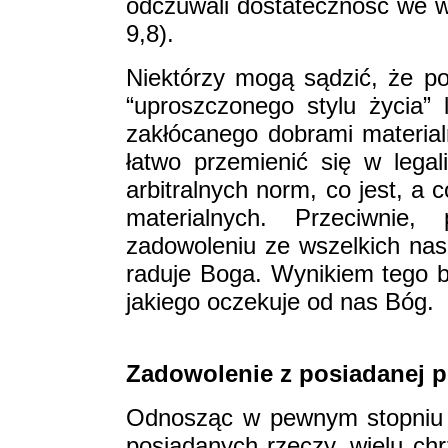
odczuwali dostateczność we wsz
9,8).
Niektórzy mogą sądzić, że p
“uproszczonego stylu życia”
zakłócanego dobrami materia
łatwo przemienić się w lega
arbitralnych norm, co jest, a 
materialnych. Przeciwnie
zadowoleniu ze wszelkich nasz
raduje Boga. Wynikiem tego bę
jakiego oczekuje od nas Bóg.
Zadowolenie z posiadanej p
Odnosząc w pewnym stopniu 
posiadanych rzeczy, wielu chr