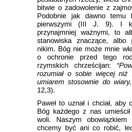
bitwie o zadowolenie z zajm
Podobnie jak dawno temu D
pierwszymi (III J. 9). I 
przynajmniej ważnymi, to a
stanowiska znaczące, albo 
nikim. Bóg nie może mnie wła
o ochronie przed tego ro
rzymskich chrześcijan:
“Po
rozumiał o sobie więcej niż
umiarem stosownie do wiary, 
12,3).
Paweł to uznał i chciał, aby 
Bóg każdego z nas umieścił
woli. Naszym obowiązkiem 
chcemy być ani co robić, l