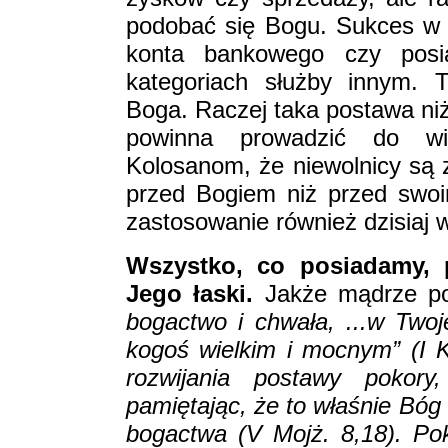
podobać się Bogu. Sukces w
konta bankowego czy posia
kategoriach służby innym. 
Boga. Raczej taka postawa n
powinna prowadzić do wię
Kolosanom, że niewolnicy są z
przed Bogiem niż przed swo
zastosowanie również dzisiaj 
Wszystko, co posiadamy, 
Jego łaski.
Jakże mądrze po
bogactwo i chwała, ...w Twoje
kogoś wielkim i mocnym” (I K
rozwijania postawy pokor
pamiętając, że to właśnie Bóg
bogactwa (V Mojż. 8,18). P