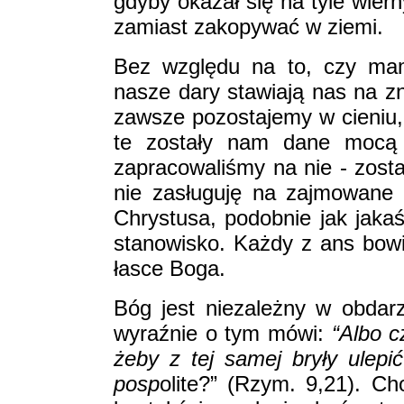
gdyby okazał się na tyle wier
zamiast zakopywać w ziemi.
Bez względu na to, czy mam
nasze dary stawiają nas na zn
zawsze pozostajemy w cieniu, 
te zostały nam dane mocą ł
zapracowaliśmy na nie - zost
nie zasługuję na zajmowane
Chrystusa, podobnie jak jaka
stanowisko. Każdy z ans bowie
łasce Boga.
Bóg jest niezależny w obdar
wyraźnie o tym mówi:
“Albo c
żeby z tej samej bryły ulepi
posp
olite?” (Rzym. 9,21). Ch