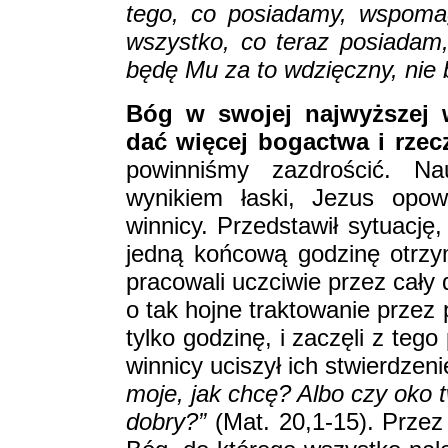
tego, co posiadamy, wspomag
wszystko, co teraz posiadam,
będę Mu za to wdzięczny, nie 
Bóg w swojej najwyższej 
dać więcej bogactwa i rzec
powinniśmy zazdrościć. Na
wynikiem łaski, Jezus opow
winnicy. Przedstawił sytuację,
jedną końcową godzinę otrzym
pracowali uczciwie przez cały 
o tak hojne traktowanie przez
tylko godzinę, i zaczęli z teg
winnicy uciszył ich stwierdzen
moje, jak chcę? Albo czy oko t
dobry?”
(Mat. 20,1-15). Przez