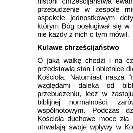
historii chrześcijaństwa ew
przebudzenie w zespole m
aspekcie jednostkowym dot
którym Bóg posługiwał się w
nie każdy z nich o tym mówił.
Kulawe chrześcijaństwo
O jaką walkę chodzi i na c
przedstawia stan i obietnice d
Kościoła. Natomiast nasza “
względami daleka od bibl
przebudzeniu, lecz w zasto
biblijnej normalności, z
wspólnotowym. Podczas dzi
Kościoła duchowe moce zła 
utrwalają swoje wpływy w Koś