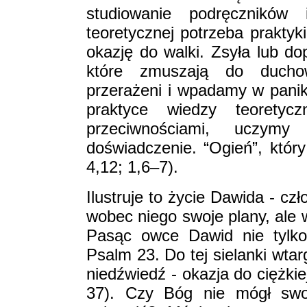
studiowanie podręczników
teoretycznej potrzeba praktyk
okazję do walki. Zsyła lub d
które zmuszają do duchowe
przerażeni i wpadamy w panik
praktyce wiedzy teoretyc
przeciwnościami, uczym
doświadczenie. “Ogień”, który
4,12; 1,6–7).
Ilustruje to życie Dawida - c
wobec niego swoje plany, ale w
Pasąc owce Dawid nie tylko 
Psalm 23. Do tej sielanki wta
niedźwiedź - okazja do ciężkie
37). Czy Bóg nie mógł swoj