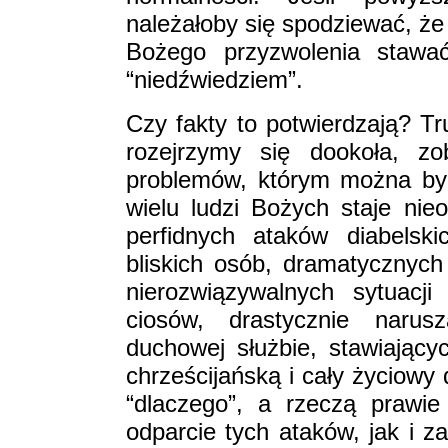
należałoby się spodziewać, ż
Bożego przyzwolenia staw
“niedźwiedziem”.
Czy fakty to potwierdzają? Tr
rozejrzymy się dookoła, z
problemów, którym można by 
wielu ludzi Bożych staje ni
perfidnych ataków diabelsk
bliskich osób, dramatycznych
nierozwiązywalnych sytuacj
ciosów, drastycznie narusz
duchowej służbie, stawiając
chrześcijańską i cały życiowy
“dlaczego”, a rzeczą prawie
odparcie tych ataków, jak i z