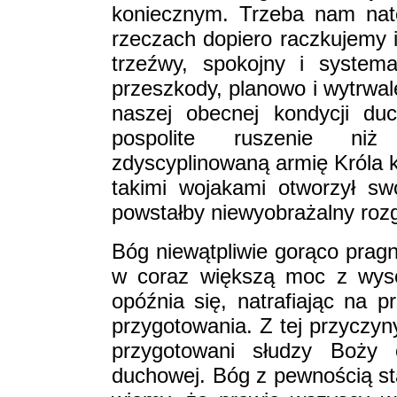
koniecznym. Trzeba nam nat
rzeczach dopiero raczkujemy 
trzeźwy, spokojny i system
przeszkody, planowo i wytrwa
naszej obecnej kondycji du
pospolite ruszenie niż
zdyscyplinowaną armię Króla 
takimi wojakami otworzył s
powstałby niewyobrażalny rozg
Bóg niewątpliwie gorąco pragn
w coraz większą moc z wysok
opóźnia się, natrafiając na 
przygotowania. Z tej przyczyny 
przygotowani słudzy Boży 
duchowej. Bóg z pewnością star