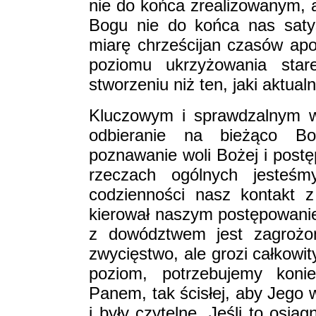
nie do końca zrealizowanym, 
Bogu nie do końca nas saty
miarę chrześcijan czasów ap
poziomu ukrzyżowania sta
stworzeniu niż ten, jaki aktual
Kluczowym i sprawdzalnym w
odbieranie na bieżąco Bo
poznawanie woli Bożej i pos
rzeczach ogólnych jesteś
codzienności nasz kontakt 
kierował naszym postępowanie
z dowództwem jest zagrożon
zwycięstwo, ale grozi całkowi
poziom, potrzebujemy konie
Panem, tak ścisłej, aby Jego 
i były czytelne. Jeśli to osi