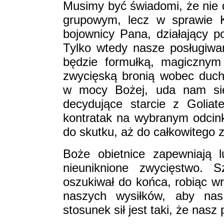
Musimy być świadomi, że nie 
grupowym, lecz w sprawie K
bojownicy Pana, działający p
Tylko wtedy nasze posługiwan
będzie formułką, magicznym 
zwycięską bronią wobec duch
w mocy Bożej, uda nam się
decydujące starcie z Golia
kontratak na wybranym odcink
do skutku, aż do całkowitego za
Boże obietnice zapewniają
nieuniknione zwycięstwo. S
oszukiwał do końca, robiąc w
naszych wysiłków, aby nas 
stosunek sił jest taki, że nas