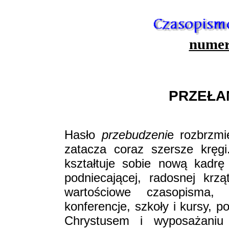
numer
PRZEŁA
Hasło
przebudzeni
e rozbrzmi
zatacza coraz szersze kręgi
kształtuje sobie nową kadrę 
podniecającej, radosnej krz
wartościowe czasopisma, c
konferencje, szkoły i kursy, p
Chrystusem i wyposażaniu