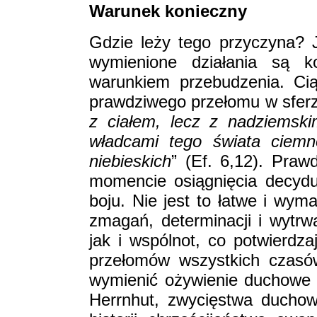
Warunek konieczny
Gdzie leży tego przyczyna? 
wymienione działania są k
warunkiem przebudzenia. Cią
prawdziwego przełomu w sferz
z ciałem, lecz z nadziemski
władcami tego świata ciemn
niebieskich
” (Ef. 6,12). Pra
momencie osiągnięcia decyd
boju. Nie jest to łatwe i wy
zmagań, determinacji i wytrw
jak i wspólnot, co potwierdz
przełomów wszystkich czas
wymienić ożywienie duchowe 
Herrnhut, zwycięstwa duchow