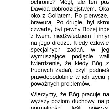
ochronić? Mógł, ale ten po
Dawida dobrodziejstwem. Okaza
oko z Goliatem. Po pierwsze,
brawurą. Po drugie, był skro
czwarte, był pewny Bożej ing
z lwem, niedźwiedziem i inny
na jego drodze. Kiedy człowi
specjalnych zadań, w jeg
wymuszające podjęcie wa
twierdzenie, że kiedy Bóg 
trudnych zadań, czyli podni
prawdopodobnie w ich życiu po
poważnych problemów.
Wierzymy, że Bóg pracuje na
wyższy poziom duchowy, na 
normalności. Jeśli powyż