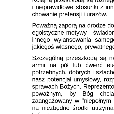
i nieprawidłowe stosunki z in
chowanie pretensji i urazów.
Poważną zaporą na drodze do
egoistyczne motywy - świado
innego wylansowania samego
jakiegoś własnego, prywatneg
Szczególną przeszkodą są n
armii na pół lub ćwierć et
potrzebnych, dobrych i szlach
nasz potencjał umysłowy, roz
sprawach Bożych. Reprezentow
poważnym, by Bóg chciał
zaangażowany w "niepełnym 
na niezbędne środki utrzyman