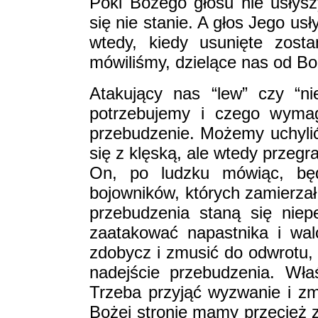
Póki Bożego głosu nie usłys
się nie stanie. A głos Jego u
wtedy, kiedy usunięte zost
mówiliśmy, dzielące nas od Bo
Atakujący nas “lew” czy “ni
potrzebujemy i czego wymag
przebudzenie. Możemy uchylić
się z klęską, ale wtedy przeg
On, po ludzku mówiąc, będ
bojowników, których zamierzał
przebudzenia staną się nie
zaatakować napastnika i wa
zdobycz i zmusić do odwrotu, 
nadejście przebudzenia. Wła
Trzeba przyjąć wyzwanie i zm
Bożej stronie mamy przecież 