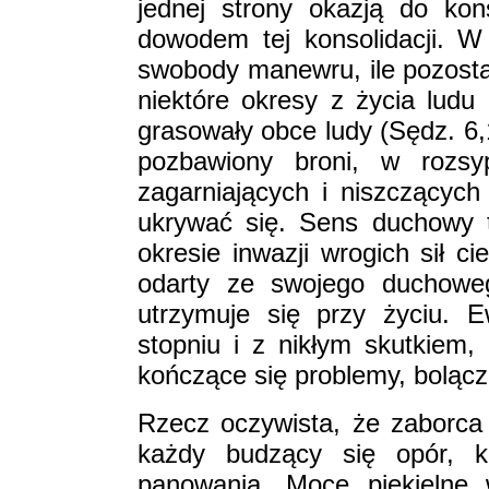
jednej strony okazją do kons
dowodem tej konsolidacji. W 
swobody manewru, ile pozostawi
niektóre okresy z życia ludu 
grasowały obce ludy (Sędz. 6,
pozbawiony broni, w rozsy
zagarniających i niszczących
ukrywać się. Sens duchowy tej
okresie inwazji wrogich sił ci
odarty ze swojego duchoweg
utrzymuje się przy życiu. E
stopniu i z nikłym skutkiem
kończące się problemy, bolączk
Rzecz oczywista, że zaborca
każdy budzący się opór, k
panowania. Moce piekielne